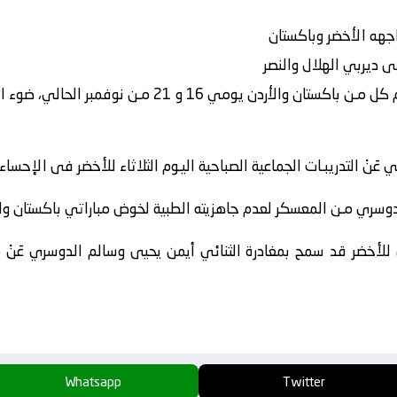
اجهه الأخضر وباكستان
ديربي الهلال والنصر
َنْ التدريبـات الجماعية الصباحية اليـوم الثلاثاء للأخضر فى الإحساء.
وسري مـن المعسكر لعدم جاهزيته الطبية لخوض مباراتي باكستان وال
 للأخضر قد سمح بمغادرة الثنائي أيمن يحيى وسالم الدوسري عَنْ 
Whatsapp
Twitter