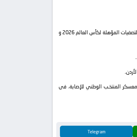
ويلعب المنتخـب الوطني السعودي امام كل مـن باكستان والأردن يومي 16 و 21 مـن نوفمبر الحالي، ضوء التصفيات المؤهلة لكأس العالم 2026 و
أردن.
معسكر المنتخـب الوطني للإصابة، فى
Telegram