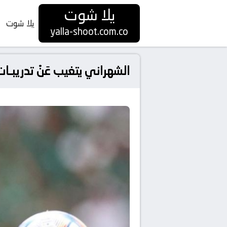
يلا شوت
يلا شوت
yalla-shoot.com.co
الشهراني يتغيب عَنْ تدريبـا