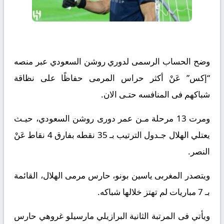
وضح الحساب الرسمى لدوري روشن السعودي عبر منصه
“إكس” عَنْ أكثر حراس المرمى حفاظًا على نظاقة
شباكهم فى المنافسه حتـى الان.
ومرت 13 مرحلة مـن عمر دورى روشن السعودي، حيـث
يعتلي الهلال جـدول الترتيب بـ 35 نقطه بفارق 4 نقاط عَنْ
النصر.
ويتصدر المغربى ياسين بونو، حارس مرمى الهلال، القائمة
بـ 7 مباريات لم تهتز خلالها شباكه.
ويأتي فى المرتبة الثانية البرازيلي مارسيلو غروهي حارس