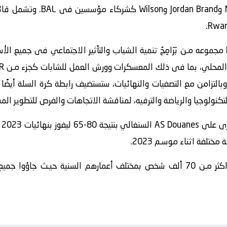
بالإضافة الي الألعاب، ستستضيف BAL مجموعه مـن بَرَامِجُ تنمية الشباب والتأثير الاجتما
بالتزامن مع التصفيات والنهائيات، ستستضيف رابطة كرة السلة أيضًا 
كنولوجيا والرياضة والترفيه، لمناقشة الاتجاهات والفرص للتطوير المس
استقبل الدورى الافريقي لكرة السلة اكثر مـن 70 ألف شخص بمختلف أعمارهم السنية 