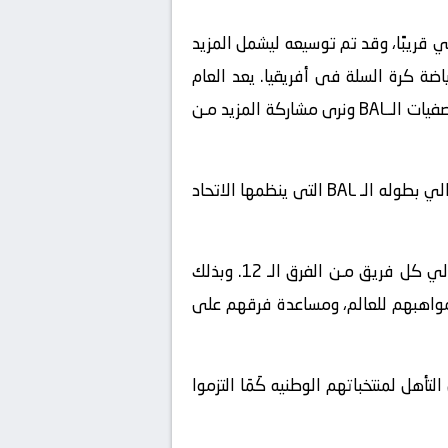
ئيس الاتحاد الافريقى لكرة السلة أنيبال مانافي: “يسعدنا حقًا ان العام الرابع مـن BAL سيأتي قريبًا، وقد تم توسيعه ليشمل المزيد
أثير إيجابي للغاية على اللاعبـين ورياضة كرة السلة فى أفريقيا. يعد العام
القادم بتقديم المزيد مـن مباريات كرة السلة المثيرة ليستمتع بها المشجعون. وبينما نشهد عروضًا رائعة اثناء تصفيات الـBAL ونرى مشاركة المزيد مـن
سيتأهل البطل مـن كل دورى مـن الـ 12 دَوْلَةٌ إفريقية مرة اخرى و بما فى ذلك مـن اثناء التصفيات المؤهلة الي بطوله الـ BAL التى ينظمها الاتحاد
سيشهد برنامـج BAL Elevateللموسم الثالث على التوالي انضمام لاعـب واحد مـن أكاديمية ‏NBA Africa‏ الي كل فريق مـن الفرق‏ الـ 12. وبذلك
مواهبهم ‏للعالم، ومساعدة فرقهم على
BA‏ فى نجاح فريقهم واستمروا فى التأهل ‏لمنتخباتهم الوطنيه‏ كَمَا التزموا