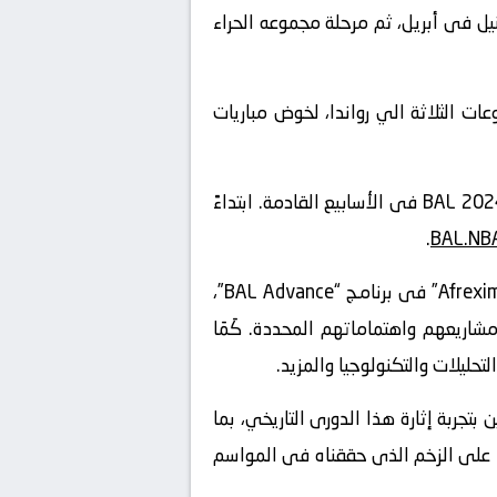
ل فى أبريل، ثم مرحلة مجموعه الحراء
 الثلاثة الي رواندا، لخوض مباريات
ستقوم BAL بالإعلان عَنْ المدن المضيفة والأماكن والتواريخ والمعلومات حول كيفية شراء التذاكر لموسم BAL 2024 فى الأسابيع القادمة. ابتداءً
.
BAL.NB
كَمَا أعلنت BAL اليـوم أيضًا عَنْ “”Afreximbank كشريك رَسْمِيٌّ لموسم 2024 BAL. سيتعاون BAL و”Afreximbank” فى برنامـج “BAL Advance”،
 بناءً على احتياجاتهم وأهدافهم ومشاريعهم واهتماماتهم المحددة. كَمَا
حليلات والتكنولوجيا والمزيد.
رابع مـن BAL والسماح لمزيد مـن المشجعين بتجربة إثارة هذا الدورى التاريخي، بما
ي البناء على الزخم الذى حققناه فى المواسم