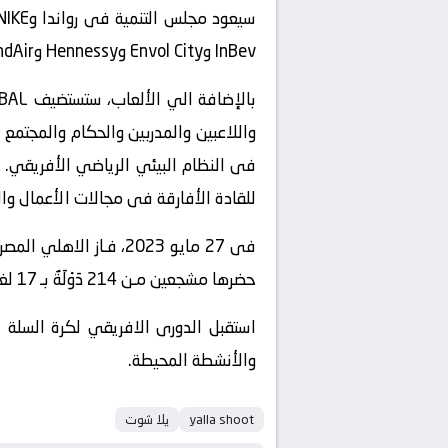
InBev وEnvol City وHennessy وRwandAir.
فى النظام البيئي الرياضي الأفريقي. و
للقادة الأفارقة فى مجالات الأعمال والت
حضرها مشجعين مـن 214 دَوْلَةٌ بـ 17 لغة مختلفة اثناء موسـم 2023.
والأنشطة المحيطة. ‏
yalla shoot
يلا شوت