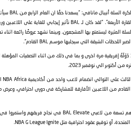
مـن جانبه اعلن ر
مـن الدول الإفريقية فى جميع ارجاء القارة الأربعة”. “لقد كان لـ BAL ت
 اللحظات الشيقة التى سيجلبها موسـم BAL القادم”.
ن ‏أكتوبر الي نوفمبر 2023‏.
 القادم مـن اللاعبـين الأفارقة للمشاركة فى دورى احترافي، وعرض 
على مدار موسمي ‏BAL‏ ‏الماضيين، ساهم تسعة مـن لاعبى ‏L Elevate