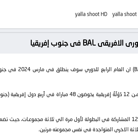
yalla shoot HD
yalla shoot
BAL فى جنوب إفريقيا
صرح الدورى الافريقى لكرة
سيضم موسـم 2024 افضل 12 فريقًا مـن 12 دَوْلَةٌ إفريقية يخوضون 8
وقرر الدورى الافريقى تقسيم الفرق الـ 12 المشاركة فى البطولة لأول مرة الي ثلاثة مجم
ثلاثة الاخرى المتواجدة فى نفس مجموعته مرتين.