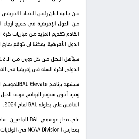
الدول الأفريقية، يمكننا ان نتوقع بفارغ الصبر
الدولى لكرة السلة ‏فى إفريقيا فى الفتره مـ
ومرة أخرى سيوفر البرنامج فرصة للجيل
التنافس على بطوله ‏BAL‏ لعام 2024.
بمدارس ‏NCAA Division I‏ فى الولايات المتحدة، أو توقيع عقود احترافية مثل NBA G League Ignite.