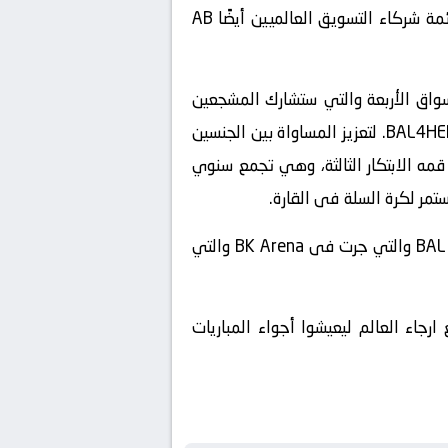
سيعود مجلس التنمية فى رواندا وNIKE وJordan Brand وWilson كشركاء مؤسسين فى BAL. وتشمل قائمة شركاء التسويق العالميين أيضًا AB
عي فى جميع الأسواق الأربعة والتي ستشارك المشجعين
واللاعبين والمدربين والحكام والمجتمع المحلي، بما فى ذلك المعسكرات وورش العمل للشابات كجزء مـن BAL4HER. لتعزيز المساواة بين الجنسين
قمه الابتكار الثالثة، وهي تجمع سنوي
تمر لكرة السلة فى القارة.
فى 27 مايو 2023، فـاز الاهلي المصرى على AS Douanes السنغالي بنتيجة 80-65 ليفوز بنهائيات BAL 2023 والتي جرت فى BK Arena والتي
حيـث جاؤوا جميع ارجاء العالم ليعيشوا أجواء المباريات