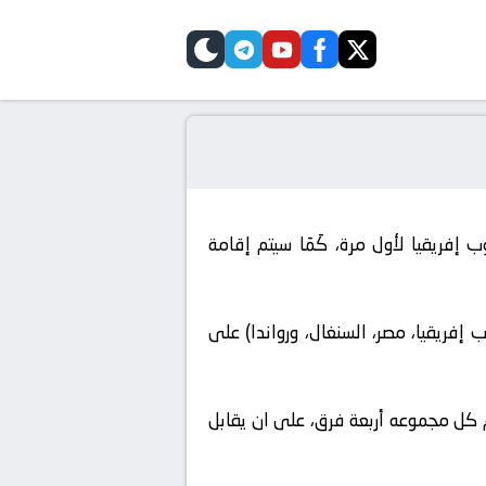
telegram
skin
youtube
facebook
twitter
 السلة (BAL) ان العام الرابع للدوري سوف ينطلق فى مارس 2024 فى جنوب إفريقيا لأول مرة، كَمَا سيتم إقامة
4 مباراة فى أربع دول إفريقية (جنوب إفريقيا، مصر، السنغال، ورواندا) على
وعـات، حيـث تضم كل مجموعه أربعة فرق، على ان يقابل