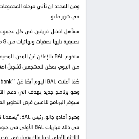
ومن المحدد ان تأتي مرحلة المجموعات 
فى شهر مايو.
سيتأهل افضل فريقين فى كل مجموعه، ب
تصنيفية تليها تصفيات ونهائيات مـن 8 مباريات، بنظام خروج المغلوب، والمحدد اقامتها مـن مايو الي يوليو.
مـن اليـوم، يمكن للمشجعين تَسْجِيلٌ ا
سيوفر البرنامج للاعبين فرص التطوير الم
فى ذلك مباريات BAL
الثلاثة الأولى لدينا والاستمرار فى تقديم