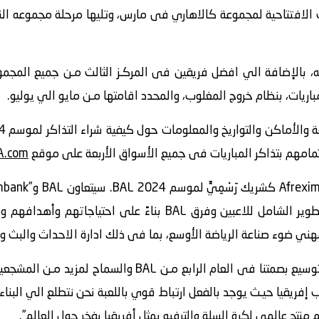
الافتتاحية لمجموعة كالاهاري فى مارس، وتليها مرحلة مجموعه الني
الإضافة الي افضل فريقين فى المركـز الثالث مـن جميع المجموعات
هتمامهم بتذاكر المباريات فى جميع الأسواق الأربعة على موقع
A.com
وهو برنامـج جديد يهدف الي دعـم التطوير الشامل للاعبين وفرق BAL
هني ضوء صناعة الرياضة الأوسع، بما فى ذلك ادارة الاحداث والبث والت
وصرح أمادو جالو، رئيس BAL: “يسعدنا توسيع بصمتنا فى العام ال
 الأولى فى جنوب إفريقيا حيـث يوجد بالفعل ارتباط قوي باللعبة نحن نتطلع ال
 منتج عالمي لكرة السلة والترفيه يمثل ‏أفريقيا بفخر ‏حول العالم”.