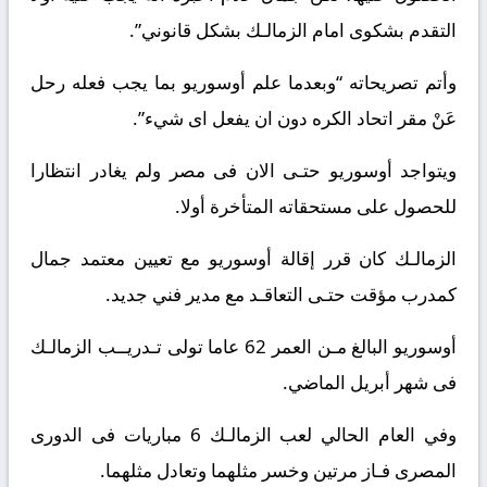
التقدم بشكوى امام الزمالـك بشكل قانوني”.
وأتم تصريحاته “وبعدما علم أوسوريو بما يجب فعله رحل
عَنْ مقر اتحاد الكره دون ان يفعل اى شيء”.
ويتواجد أوسوريو حتـى الان فى مصر ولم يغادر انتظارا
للحصول على مستحقاته المتأخرة أولا.
الزمالـك كان قرر إقالة أوسوريو مع تعيين معتمد جمال
كمدرب مؤقت حتـى التعاقـد مع مدير فني جديد.
أوسوريو البالغ مـن العمر 62 عاما تولى تـدريــب الزمالـك
فى شهر أبريل الماضي.
وفي العام الحالي لعب الزمالـك 6 مباريات فى الدورى
المصرى فـاز مرتين وخسر مثلهما وتعادل مثلهما.