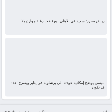
رياض محرز: سعيد فى الاهلي.. ورفضت رغبة جوارديولا
ميسي يوضح إمكانية عودته الي برشلونه فى يناير ويصرح: هذه
قد تكون
يلا شوت
© جميع الحقوق محفوظة 2026 .