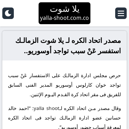
يلا شوت
yalla-shoot.com.co
مصدر اتحاد الكره لـ يلا شوت الزمالـك
استفسر عَنْ سبب تواجد أوسوريو..
حرص مجلس ادارة الزمالـك على الاستفسار عَنْ سبب
تواجد خوان كارلوس أوسوريو المدير الفنى السابق
للفريق فى مقر اتحاد كرة القـدم اليـوم الإثنين.
وقال مصدر مـن اتحاد الكره
لـ
yalla shoot
:
“احمد خالد
حسانين عضو ادارة الزمالـك تواجد فى اتحاد الكره
لمعرفة أسباب حضور أوسوريو”.