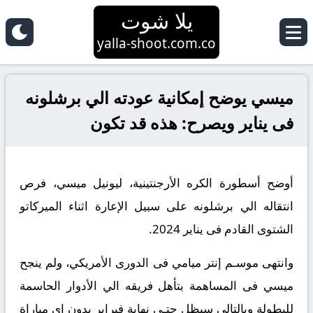
يلا شوت
yalla-shoot.com.co
ميسي يوضح إمكانية عودته الي برشلونه
فى يناير ويصرح: هذه قد تكون
أوضح أسطورة الكره الأرجنتينية، ليونيل ميسي، فرص
انتقاله الي برشلونه على سبيل الإعارة اثناء الميركاتو
الشتوى القادم فى يناير 2024.
وانتهى موسـم إنتر ميامي فى الدورى الأمريكي، ولم ينجح
ميسي فى المساهمة بتأهل فريقه الي الأدوار الحاسمة
للبطولة وبالتالي سيظل حتـى نهاية فبراير بدون اى مباراة