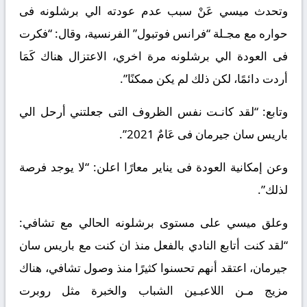
وتحدث ميسي عَنْ سبب عدم عودته الي برشلونه فى
حواره مع مجـلة “فرانس فوتبول” الفرنسية، وقال: “فكرت
فى العودة الي برشلونه مرة اخري، الاعتزال هناك كَمَا
أردت دائمًا، لكن ذلك لم يكن ممكنًا”.
وتابع: “لقد كانـت نفس الظروف التى جعلتني أرحل الي
باريس سان جيرمان فى عَامٌ 2021”.
وعن إمكانية العودة فى يناير معارًا اعلن: “لا يوجد فرصة
لذلك”.
وعلق ميسي على مستوى برشلونه الحالي مع تشافي:
“لقد كنت أتابع النادي بالفعل منذ ان كنت مع باريس سان
جيرمان، اعتقد أنهم تحسنوا كثيرًا منذ وصول تشافي، هناك
مزيج مـن اللاعبـين الشباب والخبرة مثل روبرت