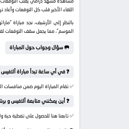
مشاهدة مشهد درامي يقلب التوقعات التا
اللقاء الأخير قلب كل التوقعات وأعاد ت
بالنظر إلى الأرشيف، نجد مباراة “مارا
الموسم”، مما يجعل سقف التوقعات لقمة ا
🥅 سؤال وجواب حول المباراة
❓ في أي ساعة تبدأ مباراة ألافيس و
✅ تقام المباراة اليوم ضمن منافسات ال
❓ أين يمكنني متابعة ألافيس و برش
✅ تابعنا هنا للحصول على تغطية حية ول