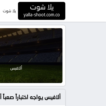
يلا شوت
يلا شوت
yalla-shoot.com.co
ألافيس
ألافيس يواجه اختباراً صعباً