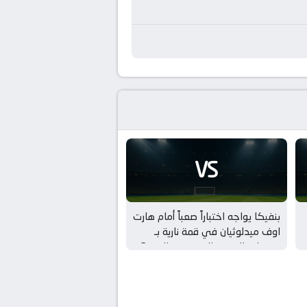
VS
بنفيكا يواجه اختباراً صعباً أمام هارت
اوف ميدلوثيان في قمة نارية بـ
تصفيات الدوري الاوروبي – الدور 3