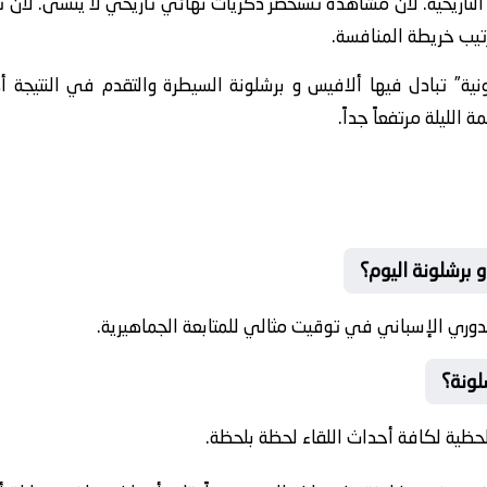
ريخية. لأن مشاهدة تستحضر ذكريات نهائي تاريخي لا يُنسى. لأن تُبر
رتيب خريطة المنافسة.
ثونية” تبادل فيها ألافيس و برشلونة السيطرة والتقدم في النتيجة أ
لليلة مرتفعاً جداً.
 برشلونة اليوم؟
دوري الإسباني في توقيت مثالي للمتابعة الجماهيرية.
لونة؟
حظية لكافة أحداث اللقاء لحظة بلحظة.