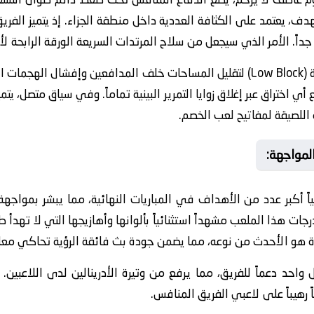
لهدف، يعتمد على الكثافة العددية داخل منطقة الجزاء. إذ يتميز الف
ة جداً. الأمر الذي سيجعل من سلاح المرتدات السريعة الورقة الرابحة ل
ينتهج الفريق استراتيجية (Low Block) لتقليل المساحات خلف المدافعين وإف
ختراق عبر إغلاق زوايا التمرير البينية تماماً. وفي سياق متصل، يتم
 اللصيقة لمفاتيح لعب الخصم.
المواجهة:
ً أكبر عدد من الأهداف في المباريات النهائية، مما يبشر بمواجهة ه
ت هذا الملعب مشهداً استثنائياً بألوانها وأهازيجها التي لا تهدأ ط
ة هو الأحدث من نوعه، مما يضمن جودة بث فائقة الرؤية تحاكي معايي
احد دعماً للفريق، مما يرفع من وتيرة الأدرينالين لدى اللاعبين. 
هيباً على لاعبي الفريق المنافس.