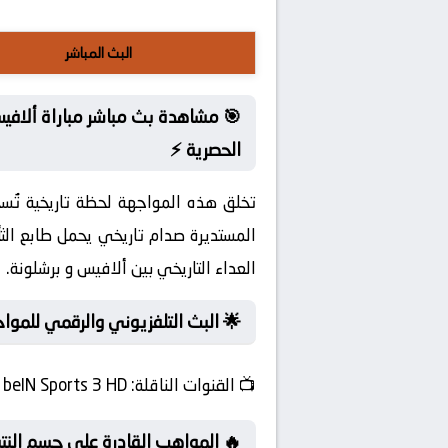
البث المباشر
🎯 مشاهدة بث مباشر مباراة ألافيس
الحصرية ⚡
تخلق هذه المواجهة لحظة تاريخية تُ
المستديرة صدام تاريخي يحمل طابع ال
العداء التاريخي بين ألافيس و برشلونة.
🌟 البث التلفزيوني والرقمي للمواجه
📺
القنوات الناقلة:
beIN Sports 3 HD
🔥 المواهب القادرة على حسم النتي