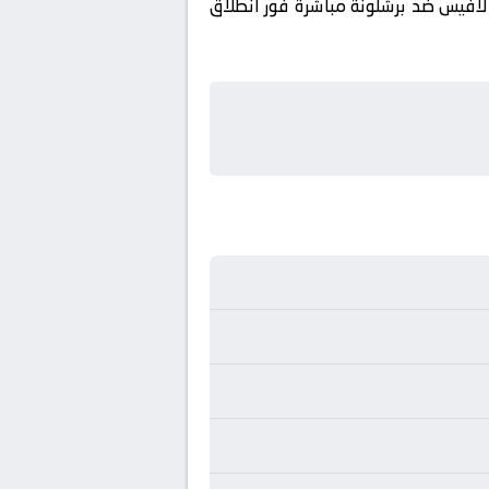
ألافيس ضد برشلونة مباشرة فور انطلاق