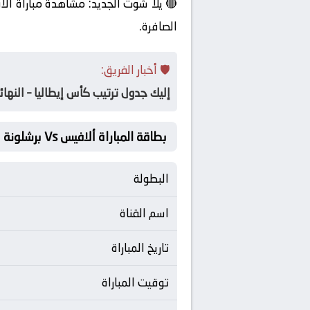
🔴 يلا شوت الجديد: مشاهدة مباراة ألا
الصافرة.
🛡️ أخبار الفريق:
إليك جدول ترتيب كأس إيطاليا – النهائ
بطاقة المباراة ألافيس Vs برشلونة
البطولة
اسم القناة
تاريخ المباراة
توقيت المباراة