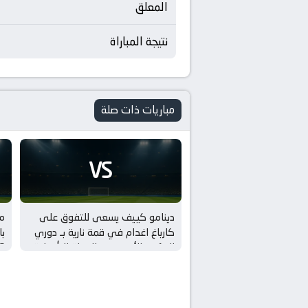
المعلق
نتيجة المباراة
مباريات ذات صلة
VS
دينامو كييف يسعى للتفوق على
مب
كارباغ اغدام في قمة نارية بـ دوري
المؤتمر الأوروبي – الجولة التأهيلية
الثالثة
ال