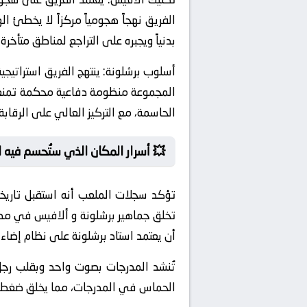
الفريق نهجاً هجومياً مركزاً لا يخطئ ا
بدنياً ويجبره على التراجع لمناطق متأخر
أسلوب برشلونة:
المجموعة منظومة دفاعية محكمة تمنع أي ا
الحاسمة، مع التركيز العالي على الرقابة
💥 أسرار المكان الذي ستُحسم فيه 
تؤكد سجلات الملعب أنه استقبل تاريخيا
تخلق جماهير برشلونة و ألافيس في مدرجا
أن يعتمد استاد برشلونة على نظام إضاء
تُنشد المدرجات بصوت واحد وبقلب رجل و
الحماس في المدرجات، مما يخلق ضغطاً ر