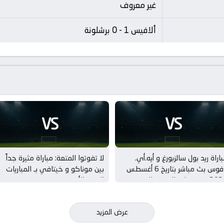
غير معروف
ألافيس 1 - 0 برشلونة
VS
VS
اراة ريد بول سالزبورغ و أيه.أي.
لا تفوتوا المتعة: مباراة مثيرة جداً
بافوس بث مباشر بتاريخ 6 أغسطس
بين موناكو و خيتافي بـ المباريات
2026 بـ تصفيات الدوري الاوروبي –
الودية للأندية
دور 3
عرض المزيد