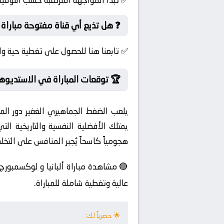
✅ تبدأ المواجهة المرتقبة حسب التوقيت
❓ هل تذيع أي قناة مفتوحة مباراة أ
✅ تابعنا هنا للحصول على تغطية حية ول
🏆 توقعات المباراة في الاستديوهات
يلعب الضغط الجماهيري الغفير دور المح
يمتلك الأفضلية النفسية والتاريخية ا
هجومياً كاسحاً يُجبر المنافس على التخ
عالية وتغطية شاملة للمباراة.
🌟 حصرياً لك: