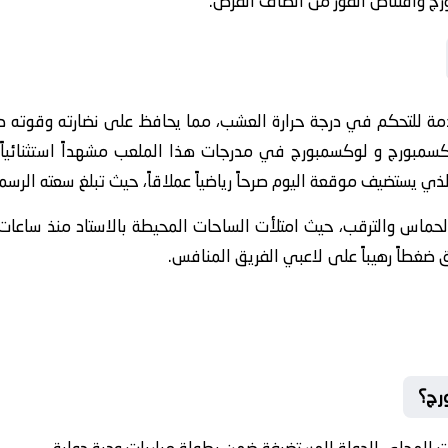
ج واقتناص الفوز من أنصاف الفرص.
مة للتحكم في درجة حرارة العشب، مما يحافظ على نضارته وقوته ط
سمبورج و لوكسمبورج في مدرجات هذا الملعب مشهداً استثنائياً بأ
يستضيف موقعة اليوم صرحاً رياضياً عملاقاً، حيث تبلغ سعته الرسمية 16 ألف متف
لحماس والترقب، حيث امتلأت الساحات المحيطة بالاستاد منذ ساعات
ضغطاً رهيباً على لاعبي الفريق المنافس.
ورج؟