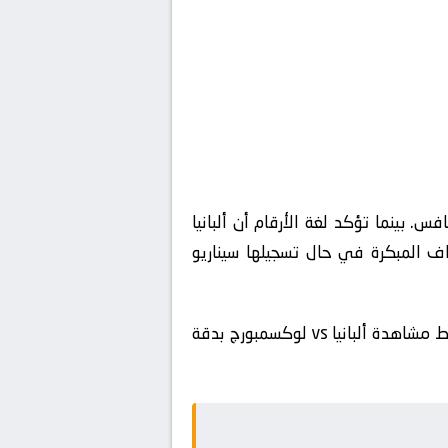
. بينما تؤكد لغة الأرقام أن ألبانيا
داف المبكرة في حال تسجيلها سيناريو
🔴 مشاهدة مباراة ألبانيا و لوكسمبورج بث مباشر الآن في مباريات ودية دولية بجودة فائقة. احصل على رابط مشاهدة ألبانيا vs لوكسمبورج بدقة