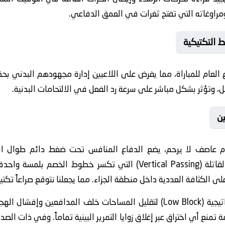
ومراوغاته التي تفتح ثغرات في العمق الدفاعي.
 التكتيكية
 العام للمباراة، مما يفرض على اللاعبين إدارة مجهودهم البدني بحذ
ل، وتؤثر بشكل مباشر على سرعة رد الفعل في الالتحامات البدنية.
ن
 عاصف لا يرحم، يضع الدفاع المنافس تحت ضغط دائم طوال ال
الاستراتيجية الهجومية على التمريرات القاتلة (Vertical Passing) التي 
 الكثافة العددية داخل منطقة الجزاء. مما يجعلنا نتوقع صراعاً تكتيكياً
ينتهج الفريق استراتيجية (Low Block) لتقليل المساحات خلف المدافعي
ع أي اختراق عبر إغلاق زوايا التمرير البينية تماماً. وفي ذات الصد