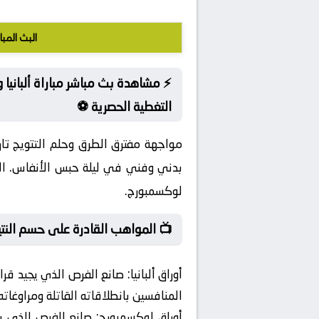
البث المبا
⚡ مشاهدة بث مباشر مباراة ألبانيا 
التغطية الحصرية ⚽
مواجهة مفترق الطرق وحلم التتويج تار
بدني وفني في ليلة حبس الأنفاس. اللي
لوكسمبورج.
📺 المواهب القادرة على حسم النتي
أوراق ألبانيا:
صانع الفرص الذي يجيد قراء
المنافسين بانطلاقاته القاتلة ومراوغات
أوراق لوكسمبورج:
صانع الفرص الذي يجي