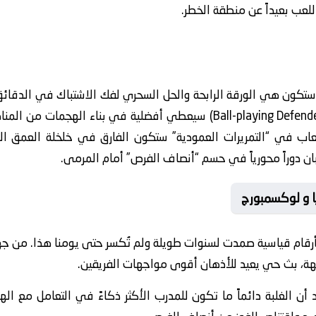
عب بعيداً عن منطقة الخطر.
ستكون هي الورقة الرابحة والحل السحري لفك الاشتباك في الدقائق 
التحليلات أن “المدافع الصانع للعب” (Ball-playing Defender) سيعطي أفضلية
لعاب في “التمريرات العمودية” ستكون الفارق في خلخلة العمق ال
ن دوراً محورياً في حسم “أنصاف الفرص” أمام المرمى.
يا و لوكسمبورج
 بأرقام قياسية صمدت لسنوات طويلة ولم تُكسر حتى يومنا هذا. من جه
جهة، بث حي يعيد للأذهان أقوى مواجهات الفريقين.
د أن الغلبة دائماً ما تكون للمدرب الأكثر ذكاءً في التعامل مع ال