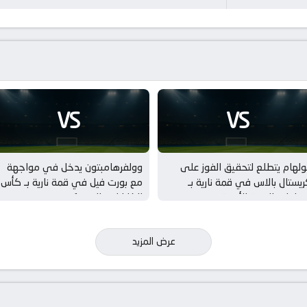
VS
VS
لهام يتطلع لتحقيق الفوز على
وولفرهامبتون يدخل في مواجهة
يستال بالاس في قمة نارية بـ
مع بورت فيل في قمة نارية بـ كأس
مباريات الودية للأندية
الكاراباو – الدور 1
عرض المزيد