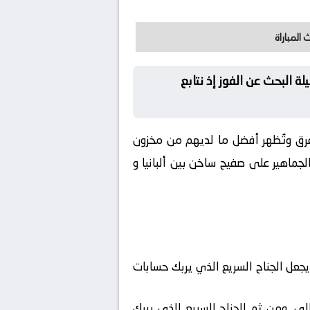
 المباراة
ة البحث عن الفوز إذ نتابع
لفرق وتُظهر أفضل ما لديهم من مخزون
جماهير على صفيح ساخن بين ألبانيا و
يجعل الجناح السريع الذي يربك حسابات
لي. ومن ثم الجناح السريع الذي يربك