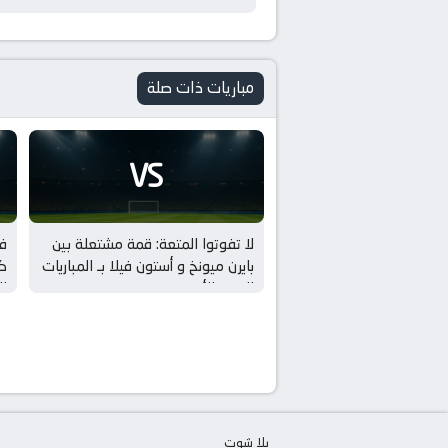
مباريات ذات صلة
VS
لا تفوتوا المتعة: قمة مشتعلة بين
فو
بايرن ميونخ و أستون فيلا بـ المباريات
كر
الودية للأندية
ال
يلا شوت