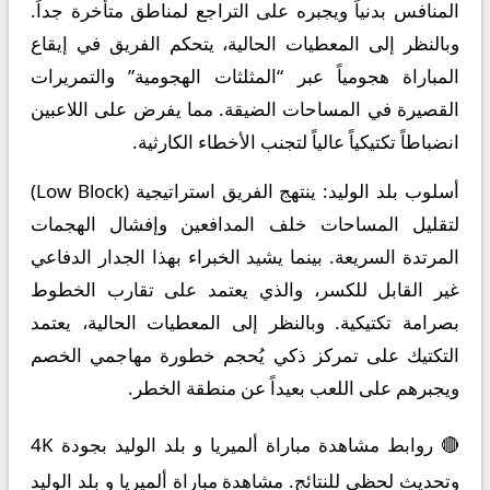
المنافس بدنياً ويجبره على التراجع لمناطق متأخرة جداً.
وبالنظر إلى المعطيات الحالية، يتحكم الفريق في إيقاع
المباراة هجومياً عبر “المثلثات الهجومية” والتمريرات
القصيرة في المساحات الضيقة. مما يفرض على اللاعبين
انضباطاً تكتيكياً عالياً لتجنب الأخطاء الكارثية.
أسلوب بلد الوليد:
ينتهج الفريق استراتيجية (Low Block)
لتقليل المساحات خلف المدافعين وإفشال الهجمات
المرتدة السريعة. بينما يشيد الخبراء بهذا الجدار الدفاعي
غير القابل للكسر، والذي يعتمد على تقارب الخطوط
بصرامة تكتيكية. وبالنظر إلى المعطيات الحالية، يعتمد
التكتيك على تمركز ذكي يُحجم خطورة مهاجمي الخصم
ويجبرهم على اللعب بعيداً عن منطقة الخطر.
🔴 روابط مشاهدة مباراة ألميريا و بلد الوليد بجودة 4K
وتحديث لحظي للنتائج. مشاهدة مباراة ألميريا و بلد الوليد