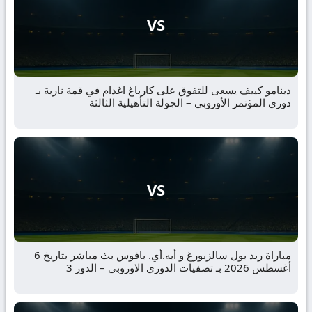
VS
دينامو كييف يسعى للتفوق على كارباغ اغدام في قمة نارية بـ
دوري المؤتمر الأوروبي – الجولة التأهيلية الثالثة
VS
مباراة ريد بول سالزبورغ و أيه.أي. بافوس بث مباشر بتاريخ 6
أغسطس 2026 بـ تصفيات الدوري الاوروبي – الدور 3