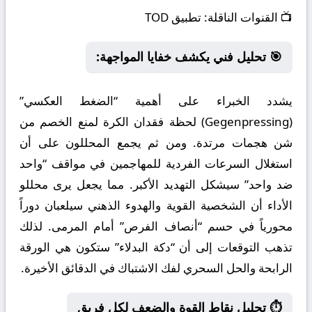
📺
القنوات الناقلة:
تطبيق TOD
🎯 تحليل فني يكشف خفايا المواجهة:
يشدد الخبراء على أهمية “الضغط العكسي”
(Gegenpressing) لحظة فقدان الكرة لمنع الخصم من
شن هجمات مرتدة. ومن ثم يجمع المحللون على أن
استغلال السرعات الفردية للمهاجمين في مواقف “واحد
ضد واحد” سيشكل التهديد الأكبر. مما يجعل يرى محللو
الأداء أن الشخصية القوية والهدوء الذهني سيلعبان دوراً
محورياً في حسم “أنصاف الفرص” أمام المرمى. لذلك
تذهب التوقعات إلى أن “دكة البدلاء” ستكون هي الورقة
الرابحة والحل السحري لفك الاشتباك في الدقائق الأخيرة.
⏱️ تحليل نقاط القوة والضعف لكل فريق