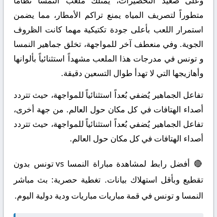
وعلى صعيد التحضيرات، يمتلك ملعب النمسا نظاماً
متطوراً لتصريف المياه يمنع تراكم الأمطار، مما يضمن
استمرار اللعب بأعلى جودة تكتيكية مهما كانت الظروف
الجوية. وفي منعطف آخر للمواجهة، تخلق جماهير النمسا
و تونس في مدرجات هذا الملعب مشهداً استثنائياً بألوانها
وأهازيجها التي لا تهدأ طوال التسعين دقيقة.
تفاعل الجماهير يُضفي بُعداً استثنائياً للمواجهة، حيث تتردد
أصداء الهتافات في كل مكان حول العالم. من جهة أخرى،
تفاعل الجماهير يُضفي بُعداً استثنائياً للمواجهة، حيث تتردد
أصداء الهتافات في كل مكان حول العالم.
🔴 أفضل رابط لمشاهدة مباراة النمسا vs تونس بدون
تقطيع وبأقل استهلاك بيانات. تغطية حصرية: بث مباشر
النمسا و تونس في قمة مباريات مباريات ودية دولية اليوم.