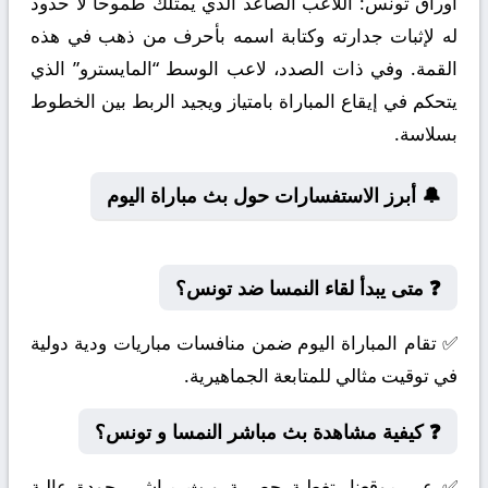
أوراق تونس:
اللاعب الصاعد الذي يمتلك طموحاً لا حدود
له لإثبات جدارته وكتابة اسمه بأحرف من ذهب في هذه
القمة. وفي ذات الصدد، لاعب الوسط “المايسترو” الذي
يتحكم في إيقاع المباراة بامتياز ويجيد الربط بين الخطوط
بسلاسة.
🔔 أبرز الاستفسارات حول بث مباراة اليوم
❓ متى يبدأ لقاء النمسا ضد تونس؟
✅ تقام المباراة اليوم ضمن منافسات مباريات ودية دولية
في توقيت مثالي للمتابعة الجماهيرية.
❓ كيفية مشاهدة بث مباشر النمسا و تونس؟
✅ عبر موقعنا بتغطية حصرية وبث مباشر بجودة عالية