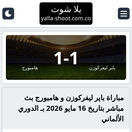
يلا شوت
yalla-shoot.com.co
1
-
1
باير ليفركوزن
هامبورج
مباراة باير ليفركوزن و هامبورج بث
مباشر بتاريخ 16 مايو 2026 بـ الدوري
الألماني