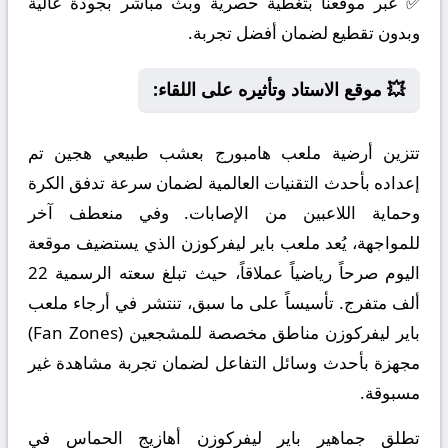
✅ عبر موقعنا بتغطية حصرية وبث مباشر بجودة عالية
وبدون تقطيع لضمان أفضل تجربة.
💥 موقع الاستاد وتأثيره على اللقاء:
تتزين أرضية ملعب هامبورج بعشب طبيعي هجين تم
إعداده بأحدث التقنيات العالمية لضمان سرعة تدفق الكرة
وحماية اللاعبين من الإصابات. وفي منعطف آخر
للمواجهة، يُعد ملعب باير ليفركوزن الذي يستضيف موقعة
اليوم صرحاً رياضياً عملاقاً، حيث تبلغ سعته الرسمية 22
ألف متفرج. تأسيساً على ما سبق، تنتشر في أرجاء ملعب
باير ليفركوزن مناطق مخصصة للمشجعين (Fan Zones)
مجهزة بأحدث وسائل التفاعل لضمان تجربة مشاهدة غير
مسبوقة.
تطلق جماهير باير ليفركوزن أهازيج الحماس في