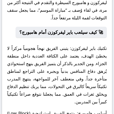
ليفركوزن و هامبورج السيطرة والتقدم في النتيجة أكثر من
مرة، في لقاء وُصف بـ “مباراة الموسم”، مما يجعل سقف
التوقعات لقمة الليلة مرتفعاً جداً.
🚀 كيف سيلعب باير ليفركوزن أمام هامبورج؟
تكتيك باير ليفركوزن:
يتبنى الفريق نهجاً هجومياً مركزاً لا
يخطئ الهدف، يعتمد على الكثافة العددية داخل منطقة
الجزاء. ومن الجدير بالذكر أن يتميز الفريق بنهج استحواذي
يُرهق دفاع المنافس بدنياً ويجبره على التراجع لمناطق
متأخرة جداً. وفي منعطف آخر للمواجهة، ينتهج المدرب
تكتيكاً سريعاً كالبرق في التحولات، مما يربك تنظيم الدفاع
ويخلق ثغرات في العمق. مما يجعلنا نتوقع صراعاً تكتيكياً
كبيراً بين المدربين.
أسلوب هامبورج:
ينتهج الفريق استراتيجية (Low Block)