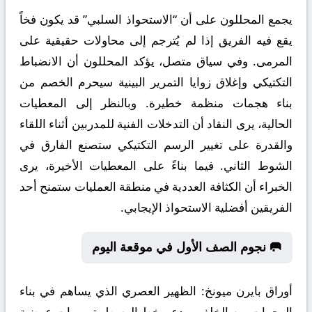
يجمع المحللون على أن “الاستحواذ السلبي” قد يكون فخاً
يقع فيه الفريق إذا لم يُترجم إلى محاولات حقيقية على
المرمى. وفي سياق متصل، يؤكد المحللون أن الانضباط
التكتيكي وإغلاق زوايا التمرير البينية سيحرم الخصم من
بناء هجمات منظمة خطيرة. وبالنظر إلى المعطيات
الحالية، يرى النقاد أن التدخلات الفنية للمدربين أثناء اللقاء
والقدرة على تغيير الرسم التكتيكي ستصنع الفارق في
الشوط الثاني. فيما بناءً على المعطيات الأخيرة، يرى
الخبراء أن الكثافة العددية في منطقة العمليات ستمنح أحد
الفريقين أفضلية الاستحواذ الإيجابي.
🥅 نجوم الصف الأول في موقعة اليوم
أوراق بايرن ميونخ:
الظهير العصري الذي يساهم في بناء
الهجمات من الخلف ويدعم خط الوسط بتمريرات عرضية