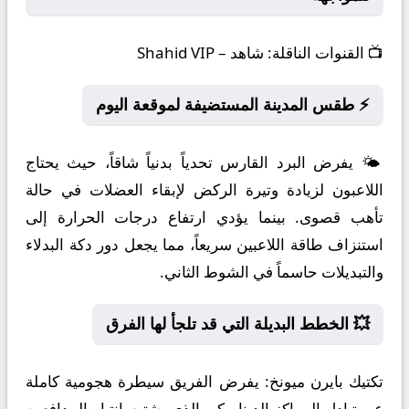
📺
القنوات الناقلة:
شاهد – Shahid VIP
⚡ طقس المدينة المستضيفة لموقعة اليوم
🌤️ يفرض البرد القارس تحدياً بدنياً شاقاً، حيث يحتاج
اللاعبون لزيادة وتيرة الركض لإبقاء العضلات في حالة
تأهب قصوى. بينما يؤدي ارتفاع درجات الحرارة إلى
استنزاف طاقة اللاعبين سريعاً، مما يجعل دور دكة البدلاء
والتبديلات حاسماً في الشوط الثاني.
💥 الخطط البديلة التي قد تلجأ لها الفرق
تكتيك بايرن ميونخ:
يفرض الفريق سيطرة هجومية كاملة
عبر تبادل المراكز الديناميكي الذي يشتت انتباه المدافعين