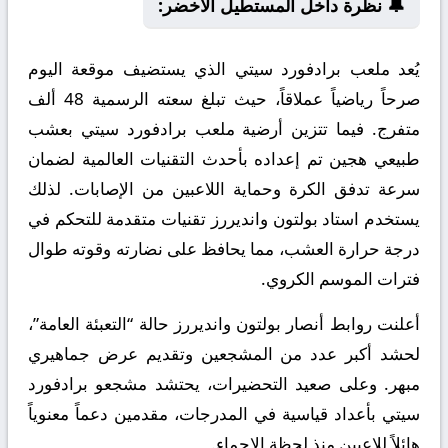
🔔 نظرة داخل المستطيل الأخضر:
يُعد ملعب برادفورد سيتي الذي يستضيف موقعة اليوم
صرحاً رياضياً عملاقاً، حيث تبلغ سعته الرسمية 48 ألف
متفرج. فيما تتزين أرضية ملعب برادفورد سيتي بعشب
طبيعي هجين تم إعداده بأحدث التقنيات العالمية لضمان
سرعة تدفق الكرة وحماية اللاعبين من الإصابات. لذلك
يستخدم استاد بولتون وانديررز تقنيات متقدمة للتحكم في
درجة حرارة العشب، مما يحافظ على نضارته وقوته طوال
فترات الموسم الكروي.
أعلنت روابط أنصار بولتون وانديررز حالة “التعبئة العامة”،
لحشد أكبر عدد من المشجعين وتقديم عرض جماهيري
مبهر. وعلى صعيد التحضيرات، يحتشد مشجعو برادفورد
سيتي بأعداد قياسية في المدرجات، مقدمين دعماً معنوياً
هائلاً للاعبين منذ لحظة الإحماء.