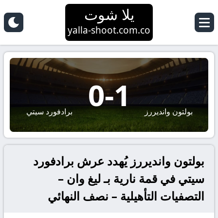
يلا شوت
yalla-shoot.com.co
0
-
1
بولتون وانديررز
برادفورد سيتي
بولتون وانديررز يُهدد عرش برادفورد
سيتي في قمة نارية بـ ليغ وان –
التصفيات التأهيلية – نصف النهائي