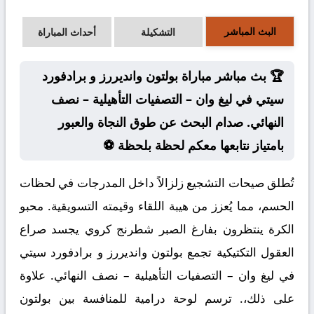
البث المباشر
التشكيلة
أحداث المباراة
🏆 بث مباشر مباراة بولتون وانديررز و برادفورد
سيتي في ليغ وان – التصفيات التأهيلية – نصف
النهائي. صدام البحث عن طوق النجاة والعبور
بامتياز نتابعها معكم لحظة بلحظة ⚽
تُطلق صيحات التشجيع زلزالاً داخل المدرجات في لحظات
الحسم، مما يُعزز من هيبة اللقاء وقيمته التسويقية. محبو
الكرة ينتظرون بفارغ الصبر شطرنج كروي يجسد صراع
العقول التكتيكية تجمع بولتون وانديررز و برادفورد سيتي
في ليغ وان – التصفيات التأهيلية – نصف النهائي. علاوة
على ذلك،. ترسم لوحة درامية للمنافسة بين بولتون