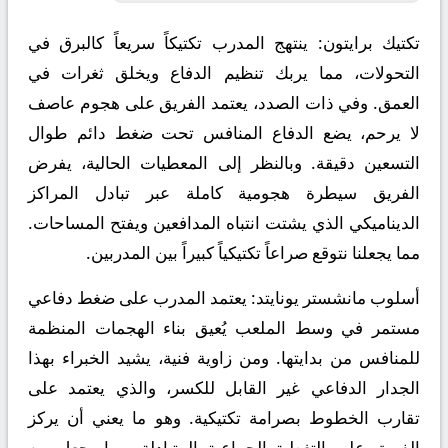
تكتيك برايتون:
ينتهج المدرب تكتيكاً سريعاً كالبرق في
التحولات، مما يربك تنظيم الدفاع ويخلق ثغرات في
العمق. وفي ذات الصدد، يعتمد الفريق على هجوم عاصف
لا يرحم، يضع الدفاع المنافس تحت ضغط دائم طوال
التسعين دقيقة. وبالنظر إلى المعطيات الحالية، يفرض
الفريق سيطرة هجومية كاملة عبر تبادل المراكز
الديناميكي الذي يشتت انتباه المدافعين ويفتح المساحات.
مما يجعلنا نتوقع صراعاً تكتيكياً كبيراً بين المدربين.
أسلوب مانشستر يونايتد:
يعتمد المدرب على ضغط دفاعي
مستمر في وسط الملعب يُعيق بناء الهجمات المنظمة
للمنافس من بدايتها. ومن زاوية فنية، يشيد الخبراء بهذا
الجدار الدفاعي غير القابل للكسر، والذي يعتمد على
تقارب الخطوط بصرامة تكتيكية. وهو ما يعني أن يركز
الفريق على التغطية الجماعية المتبادلة، مما يجعل من