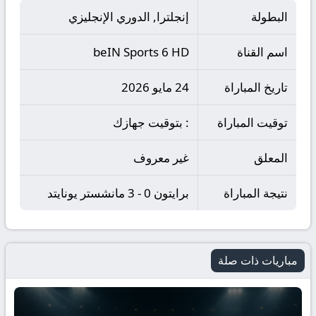
البطولة
إنجلترا, الدوري الإنجليزي
اسم القناة
beIN Sports 6 HD
تاريخ المباراة
24 مايو 2026
توقيت المباراة
: بتوقيت جهازك
المعلق
غير معروف
نتيجة المباراة
برايتون 0 - 3 مانشستر يونايتد
مباريات ذات صلة