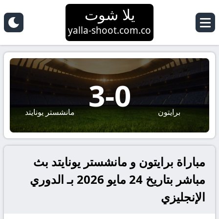
يلا شوت
yalla-shoot.com.co
3
-
0
برايتون
مانشستر يونايتد
مباراة برايتون و مانشستر يونايتد بث
مباشر بتاريخ 24 مايو 2026 بـ الدوري
الإنجليزي