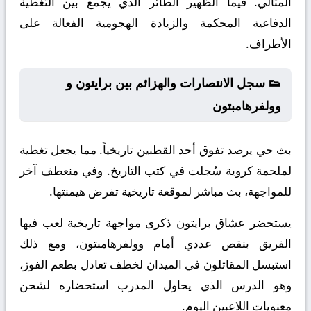
المثالي. فيما الظهير الطائر الذي يجمع بين التغطية
الدفاعية المحكمة والزيادة الهجومية الفعالة على
الأطراف.
👟 سجل الانتصارات والهزائم بين برايتون و
وولفرهامبتون
بث حي يرصد تفوق أحد القطبين تاريخياً. مما يجعل تغطية
لملحمة كروية سُجلت في كتب التاريخ. وفي منعطف آخر
للمواجهة، بث مباشر لموقعة تاريخية تفرض هيمنتها.
يستحضر عشاق برايتون ذكرى مواجهة تاريخية لعب فيها
الفريق بنقص عددي أمام وولفرهامبتون، ومع ذلك
استبسل المقاتلون في الميدان لخطف تعادل بطعم الفوز،
وهو الدرس الذي يحاول المدرب استحضاره لشحن
معنويات اللاعبين اليوم.