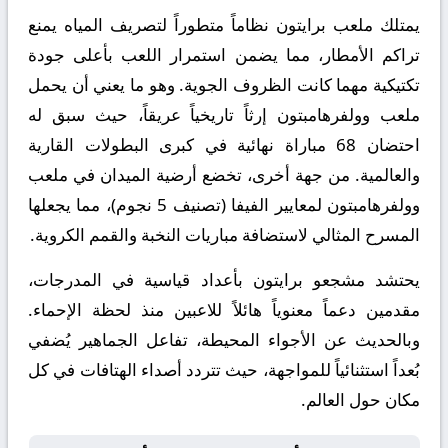
يمتلك ملعب برايتون نظاماً متطوراً لتصريف المياه يمنع
تراكم الأمطار، مما يضمن استمرار اللعب بأعلى جودة
تكتيكية مهما كانت الظروف الجوية. وهو ما يعني أن يحمل
ملعب وولفرهامبتون إرثاً تاريخياً عريقاً، حيث سبق له
احتضان 68 مباراة نهائية في كبرى البطولات القارية
والعالمية. من جهة أخرى، تخضع أرضية الميدان في ملعب
وولفرهامبتون لمعايير الفيفا (تصنيف 5 نجوم)، مما يجعلها
المسرح المثالي لاستضافة مباريات النخبة والقمم الكروية.
يحتشد مشجعو برايتون بأعداد قياسية في المدرجات،
مقدمين دعماً معنوياً هائلاً للاعبين منذ لحظة الإحماء.
وبالحديث عن الأجواء المحيطة، تفاعل الجماهير يُضفي
بُعداً استثنائياً للمواجهة، حيث تتردد أصداء الهتافات في كل
مكان حول العالم.