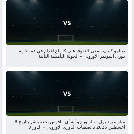
VS
دينامو كييف يسعى للتفوق على كارباغ اغدام في قمة نارية بـ
دوري المؤتمر الأوروبي – الجولة التأهيلية الثالثة
VS
مباراة ريد بول سالزبورغ و أيه.أي. بافوس بث مباشر بتاريخ 6
أغسطس 2026 بـ تصفيات الدوري الاوروبي – الدور 3