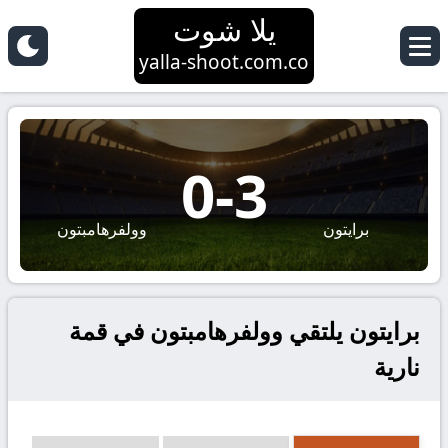
يلا شوت
yalla-shoot.com.co
0
-
3
برايتون
وولفرهامبتون
برايتون يلتقي وولفرهامبتون في قمة
نارية