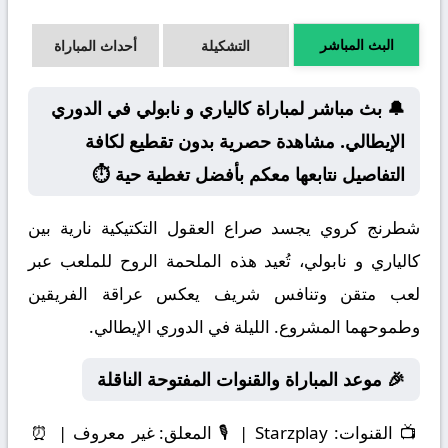
البث المباشر
التشكيلة
أحداث المباراة
🔔 بث مباشر لمباراة كالياري و نابولي في الدوري
الإيطالي. مشاهدة حصرية بدون تقطيع لكافة
التفاصيل نتابعها معكم بأفضل تغطية حية ⏱️
شطرنج كروي يجسد صراع العقول التكتيكية نارية بين
كالياري و نابولي، تُعيد هذه الملحمة الروح للملعب عبر
لعب متقن وتنافس شريف يعكس عراقة الفريقين
وطموحهما المشروع. الليلة في الدوري الإيطالي.
🎉 موعد المباراة والقنوات المفتوحة الناقلة
📺
القنوات:
Starzplay | 🎙️
المعلق:
غير معروف | ⏰