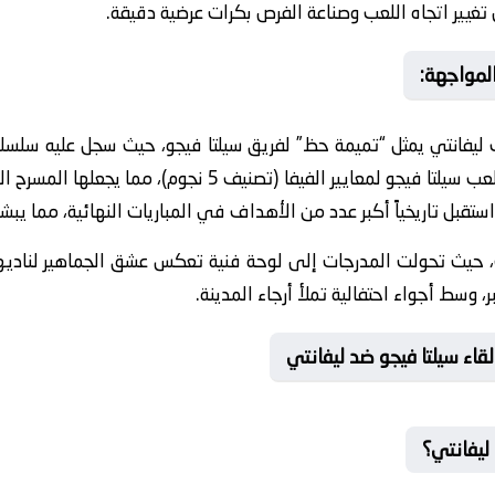
تغيير اتجاه اللعب وصناعة الفرص بكرات عرضية دقيقة.
المواجهة:
عب ليفانتي يمثل “تميمة حظ” لفريق سيلتا فيجو، حيث سجل عليه سلسلة
ما يعني أن تخضع أرضية الميدان في ملعب سيلتا فيجو لمعايير ا
ستقبل تاريخياً أكبر عدد من الأهداف في المباريات النهائية، مما يبشر
، حيث تحولت المدرجات إلى لوحة فنية تعكس عشق الجماهير لناديها. 
ر، وسط أجواء احتفالية تملأ أرجاء المدينة.
اء سيلتا فيجو ضد ليفانتي
 ليفانتي؟