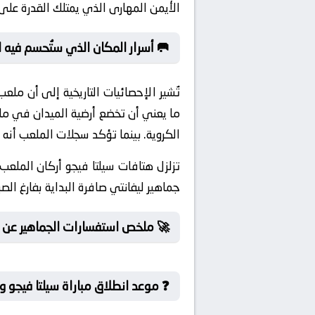
الأيمن المهارى الذي يمتلك القدرة على 
🥅 أسرار المكان الذي ستُحسم فيه 
تُشير الإحصائيات التاريخية إلى أن مل
الكروية. بينما تؤكد سجلات الملعب أنه ا
تزلزل هتافات سيلتا فيجو أركان الملعب
جماهير ليفانتي صافرة البداية بفارغ الصب
🚀 ملخص استفسارات الجماهير عن لق
❓ موعد انطلاق مباراة سيلتا فيجو و