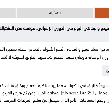
التشكيلة
لتا فيجو و ليفانتي اليوم في الدوري الإسباني. موقعة فض الاشتب
يخية بين سيلتا فيجو و ليفانتي، تُغمر الأجواء بالحماس لحظة تسجيل
لة في الدوري الإسباني. وعلى صعيد التحضيرات،. تمهد الطريق لمعرك

ي التحولات، مما يربك تنظيم الدفاع ويخلق ثغرات في العمق. ومن زاوي
يعتمد على الكثافة العددية داخل منطقة الجزاء. ومن ثم يفرض الفريق
باه المدافعين ويفتح المساحات. الأمر الذي سيجعل من سلاح المرتدات