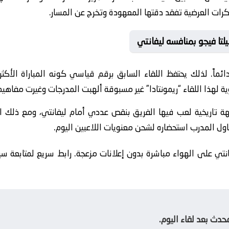
لكرات العرضية تفقد دقتها المعهودة وتخرج عن المسار.
تا فيجو بمنافسه ليفانتي
دائماً. لذلك يحتفظ اللقاء السابق برقم قياسي كونه المباراة الأ
وية لهذا اللقاء “ريمونتادا” غير مسبوقة ألهبت المدرجات وغيرت مفاهي
ة تاريخية لعب فيها الفريق بنقص عددي أمام ليفانتي، ومع ذلك 
ول المدرب استحضاره لشحن معنويات اللاعبين اليوم.
انتي على الهواء مباشرة بدون إعلانات مزعجة. رابط سريع لمتابعة سي
حدث بعد لقاء اليوم.