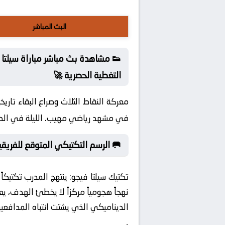
البث المباشر
اك والسيادة المحلية ومن ثم نتابع
التغطية الحصرية 🚀
 الأهداف، حيث تتوحد القلوب خلف الشعار
ة لا تُنسى بين سيلتا فيجو و ليفانتي.
 الرسم التكتيكي المتوقع للفريقين
ة فنية، يتبنى الفريق
تكتيك سيلتا فيجو:
 سيطرة هجومية كاملة عبر تبادل المراكز
 السريعة الورقة الرابحة لأحد الطرفين.