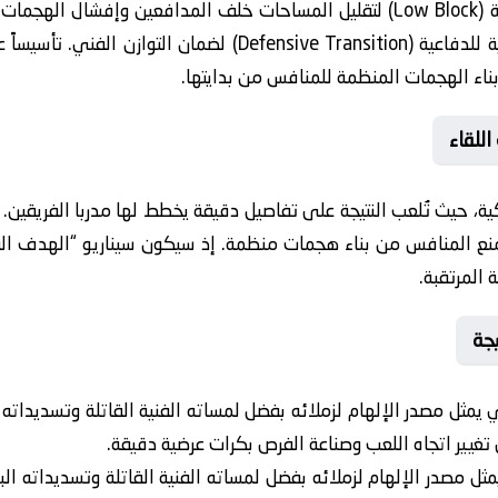
ينتهج الفريق استراتيجية (Low Block) لتقليل المساحات خلف المدافعين وإ
على التحول السريع من الحالة الهجومية للدفاعية (ve Transition
ء الهجمات المنظمة للمنافس من بدايتها.
للقاء
ية، حيث تُلعب النتيجة على تفاصيل دقيقة يخطط لها مدربا الفريقين.
نع المنافس من بناء هجمات منظمة. إذ سيكون سيناريو “الهدف الق
 المرتقبة.
جة
يمثل مصدر الإلهام لزملائه بفضل لمساته الفنية القاتلة وتسديداته ال
تغيير اتجاه اللعب وصناعة الفرص بكرات عرضية دقيقة.
ل مصدر الإلهام لزملائه بفضل لمساته الفنية القاتلة وتسديداته الب