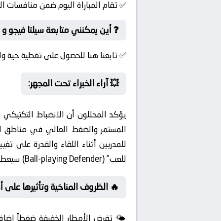
✅ تقام المباراة اليوم ضمن منافسات ال
❓ أين يمكنني متابعة سيلتا فيجو و 
✅ تابعنا هنا للحصول على تغطية حية ول
💥 آراء الخبراء تحت المجهر:
يؤكد المحللون أن الانضباط التكتيكي و
المستمر والضغط العالي في مناطق الخ
للمدربين أثناء اللقاء والقدرة على تغ
للعب” (Ball-playing Defender) سيعطي أفضلية في بناء الهجمات من المناطق الخلفية.
🔥 الظروف المناخية وتأثيرها على أد
🌤️ تفرض الأمطار الخفيفة ضغطاً إضافيا