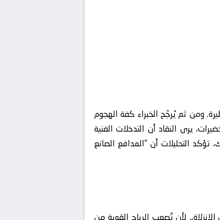
رة. ومن ثم يُرجّح الخبراء كفة الهجوم
ات، يرى النقاد أن التدخلات الفنية
، تؤكد التحليلات أن “المدافع الصانع
الانزلاق. لأن تُصعب الرياح القوية من