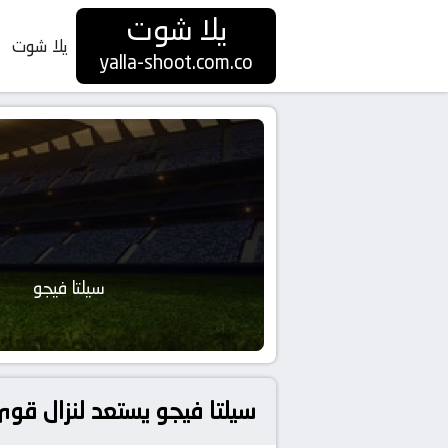
يلا شوت
يلا شوت
yalla-shoot.com.co
سيلتا فيجو
سيلتا فيجو يستعد لنزال قوي