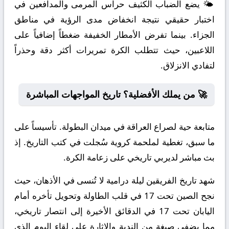
🌤️ يضع الضباب الكثيف حراس المرمى والمدافعين في
اختبار حقيقي نتيجة انخفاض مدى الرؤية في مناطق
الجزاء. بينما تفرض الأمطار الخفيفة ضغطاً إضافياً على
اللاعبين، حيث تتطلب الكرة تمريرات أكثر دقة وحذراً
لتفادي الانزلاق.
🚀 من يملك الأفضلية؟ تاريخ المواجهات المباشرة
متابعة حية لصراع العراقة في ميدان البطولة. تأسيساً على
ما سبق، تغطية لملحمة كروية سُجلت في كتب التاريخ. إذ
بث مباشر لديربي تاريخي على زعامة الكرة.
شهد تاريخ الفريقين ليلة درامية لا تُنسى في الأذهان، حيث
نجح الصين تحت 17 في قلب الطاولة وتحويل تأخره أمام
اليابان تحت 17 في الدقائق الأخيرة إلى انتصار تاريخي،
مما يضفي صبغة من الندية والإثارة على لقاء اليوم الذي