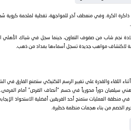
كرة الكرة. وفي منعطف آخر للمواجهة، تغطية لملحمة كروية سُج
لادة نجم شاب من صفوف التعاون، حينما سجل في شباك الأهلي الس
رصة لاكتشاف مواهب جديدة تسجل أسماءها بمداد من ذهب.
 أثناء اللقاء والقدرة على تغيير الرسم التكتيكي ستصنع الفارق في ا
ذهني سيلعبان دوراً محورياً في حسم “أنصاف الفرص” أمام المرمى.
ية في منطقة العمليات ستمنح أحد الفريقين أفضلية الاستحواذ الإيجا
 سيحرم الخصم من بناء هجمات منظمة خطيرة.