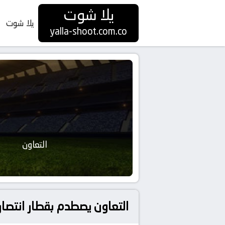
يلا شوت
يلا شوت
yalla-shoot.com.co
التعاون
التعاون يصطدم بقطار انتص