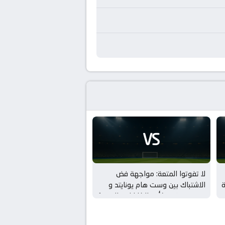
VS
لا تفوتوا المتعة: مواجهة فض
ة
الاشتباك بين وست هام يونايتد و
بورتسموث بـ كأس الكاراباو – الدور 1