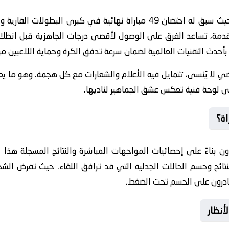
يحمل ملعب التعاون إرثاً تاريخياً عريقاً، حيث سبق له احتضان 49 مباراة نهائية
مة، تساعد الفرق على الوصول لأقصى درجات الجاهزية قبل انطلاق
حدث التقنيات العالمية لضمان سرعة تدفق الكرة وحماية اللاعبين من
ضي لا يُنسى، تتمايل فيه الأعلام والشعارات مع كل هجمة. وهو ما ي
ى لوحة فنية تعكس عشق الجماهير لناديها.
اة؟
اون بناءً على إحصائيات المواجهات المباشرة والنتائج المسجلة هذا 
يب النتائج وحسم الحالات الجدلية التي قد ترافق اللقاء. حيث تفرض 
قادرون على الحسم تحت الضغط.
أنظار