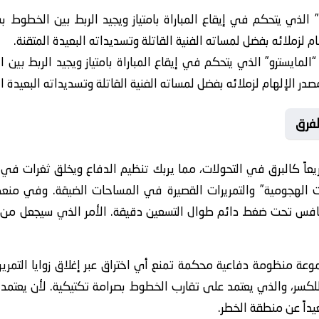
الذي يتحكم في إيقاع المباراة بامتياز ويجيد الربط بين الخطوط بس
 لزملائه بفضل لمساته الفنية القاتلة وتسديداته البعيدة المتقنة.
لمايسترو” الذي يتحكم في إيقاع المباراة بامتياز ويجيد الربط بين
ر الإلهام لزملائه بفضل لمساته الفنية القاتلة وتسديداته البعيدة ال
لفرق
يعاً كالبرق في التحولات، مما يربك تنظيم الدفاع ويخلق ثغرات في
لثات الهجومية” والتمريرات القصيرة في المساحات الضيقة. وفي من
افس تحت ضغط دائم طوال التسعين دقيقة. الأمر الذي سيجعل من سلا
ة منظومة دفاعية محكمة تمنع أي اختراق عبر إغلاق زوايا التمرير 
بل للكسر، والذي يعتمد على تقارب الخطوط بصرامة تكتيكية. لأن يعتم
اً عن منطقة الخطر.