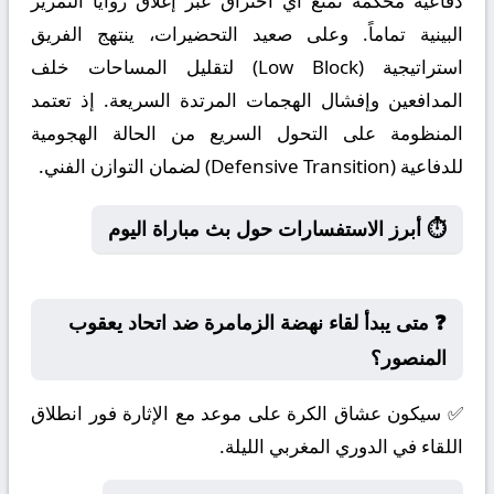
دفاعية محكمة تمنع أي اختراق عبر إغلاق زوايا التمرير
البينية تماماً. وعلى صعيد التحضيرات، ينتهج الفريق
استراتيجية (Low Block) لتقليل المساحات خلف
المدافعين وإفشال الهجمات المرتدة السريعة. إذ تعتمد
المنظومة على التحول السريع من الحالة الهجومية
للدفاعية (Defensive Transition) لضمان التوازن الفني.
⏱️ أبرز الاستفسارات حول بث مباراة اليوم
❓ متى يبدأ لقاء نهضة الزمامرة ضد اتحاد يعقوب
المنصور؟
✅ سيكون عشاق الكرة على موعد مع الإثارة فور انطلاق
اللقاء في الدوري المغربي الليلة.