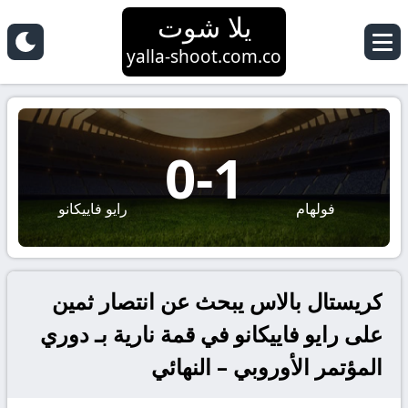
يلا شوت
yalla-shoot.com.co
0
-
1
فولهام
رايو فاييكانو
كريستال بالاس يبحث عن انتصار ثمين
على رايو فاييكانو في قمة نارية بـ دوري
المؤتمر الأوروبي – النهائي