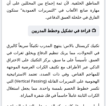
المناطق الخلفية. لأن ثمة إجماع بين المحللين على أن
مهارة صانع الألعاب في “التمريرات العمودية” ستكون
الفارق في خلخلة العمق الدفاعي.
📺 قراءة في تشكيل وخطط المدربين
تكتيك كريستال بالاس:
ينتهج المدرب تكتيكاً سريعاً كالبرق
في التحولات، مما يربك تنظيم الدفاع ويخلق ثغرات في
العمق. تأسيساً على ما سبق، يركز التكتيك على الاختراق
الذكي عبر الأطراف مع تكثيف الكرات العرضية الموجهة
للمهاجم القناص. وفي ذات الصدد، تعتمد الاستراتيجية
الهجومية على التمريرات القاتلة (Vertical Passing) التي
تكسر خطوط الخصم بلمسة واحدة. مما يجعل استغلال
الكرات الثابتة عاملاً حاسماً في فك شفرة المباراة.
أسلوب رايو فاييكانو:
يركز الفريق على التغطية الجماعية