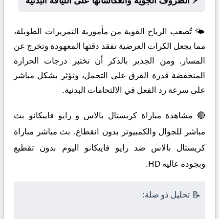
⚡ الظروف الجوية وانعكاساتها على اللياقة البدنية
🌤️ تُصعب الرياح القوية من مأمورية التمريرات الطويلة،
مما يجعل الكرات العرضية تفقد دقتها المعهودة وتخرج عن
المسار. ومن الجدير بالذكر أن تختبر درجات الحرارة
المنخفضة قدرة الفرق على التحمل، وتؤثر بشكل مباشر
على سرعة رد الفعل في الالتحامات البدنية.
🔴 مشاهدة مباراة كريستال بالاس و رايو فاييكانو بث
مباشر للجوال والكمبيوتر بدون انقطاع. بث مباشر مباراة
كريستال بالاس ضد رايو فاييكانو اليوم بدون تقطيع
وبجودة عالية HD.
📝 تحليل ذو صلة: