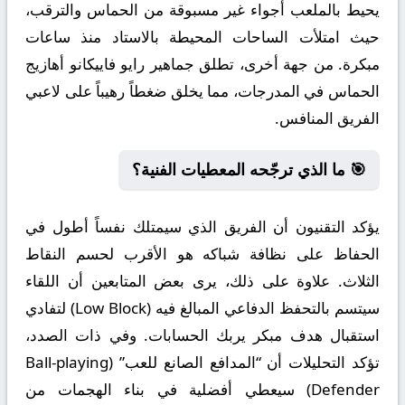
يحيط بالملعب أجواء غير مسبوقة من الحماس والترقب،
حيث امتلأت الساحات المحيطة بالاستاد منذ ساعات
مبكرة. من جهة أخرى، تطلق جماهير رايو فاييكانو أهازيج
الحماس في المدرجات، مما يخلق ضغطاً رهيباً على لاعبي
الفريق المنافس.
🎯 ما الذي ترجّحه المعطيات الفنية؟
يؤكد التقنيون أن الفريق الذي سيمتلك نفساً أطول في
الحفاظ على نظافة شباكه هو الأقرب لحسم النقاط
الثلاث. علاوة على ذلك، يرى بعض المتابعين أن اللقاء
سيتسم بالتحفظ الدفاعي المبالغ فيه (Low Block) لتفادي
استقبال هدف مبكر يربك الحسابات. وفي ذات الصدد،
تؤكد التحليلات أن “المدافع الصانع للعب” (Ball-playing
Defender) سيعطي أفضلية في بناء الهجمات من