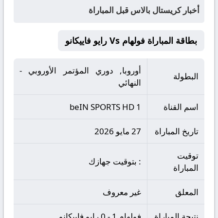
أخبار كريستال بالاس قبل المباراة
بطاقة المباراة فولهام Vs رايو فاييكانو
أوروبا, دوري المؤتمر الأوروبي -
البطولة
النهائي
اسم القناة
beIN SPORTS HD 1
تاريخ المباراة
27 مايو 2026
توقيت
: بتوقيت جهازك
المباراة
المعلق
غير معروف
نتيجة المباراة
فولهام 1 - 0 رايو فاييكانو