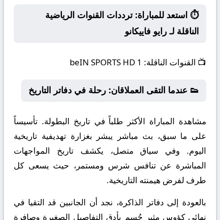
⏱️ استعد للمباراة: ترددات القنوات الرياضية
الناقلة لـ رايو فاييكانو
📺
القنوات الناقلة:
beIN SPORTS HD 1
👟 عندما التقى العملاقان: رحلة في دفاتر التاريخ
مشاهدة المباراة الأكثر طلباً في تاريخ البطولة. تأسيساً
على ما سبق، بث مباشر يبشر بغزارة تهديفية تاريخية
اليوم. وفي سياق متصل، يكشف تاريخ المواجهات
المباشرة عن تنافس شرس ومستمر، حيث يسعى كل
طرف لفرض هيمنته التاريخية.
بالعودة إلى دفاتر الذاكرة، نجد أن الجانبين قد التقيا في
نهائي كؤوس مثير حُسم بأدق التفاصيل الصغيرة وصافرة