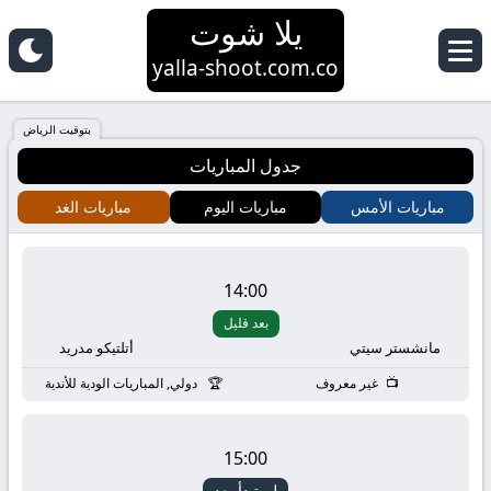
يلا شوت
yalla
yalla-shoot.com.co
shoot
بتوقيت الرياض
جدول المباريات
|
مباريات الأمس
مباريات اليوم
مباريات الغد
يلا
شوت
14:00
بعد قليل
HD
مانشستر سيتي
أتلتيكو مدريد
بث
غير معروف
دولي, المباريات الودية للأندية
مباشر
15:00
لم تبدأ بعد