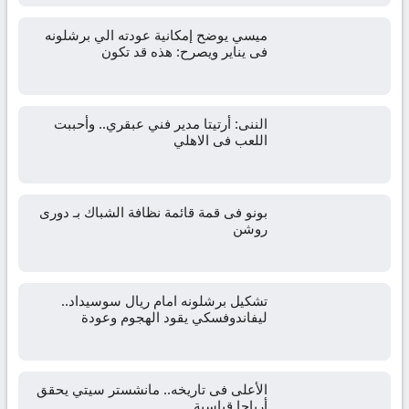
ميسي يوضح إمكانية عودته الي برشلونه
فى يناير ويصرح: هذه قد تكون
الننى: أرتيتا مدير فني عبقري.. وأحببت
اللعب فى الاهلي
بونو فى قمة قائمة نظافة الشباك بـ دورى
روشن
تشكيل برشلونه امام ريال سوسيداد..
ليفاندوفسكي يقود الهجوم وعودة
الأعلى فى تاريخه.. مانشستر سيتي يحقق
أرباحا قياسية