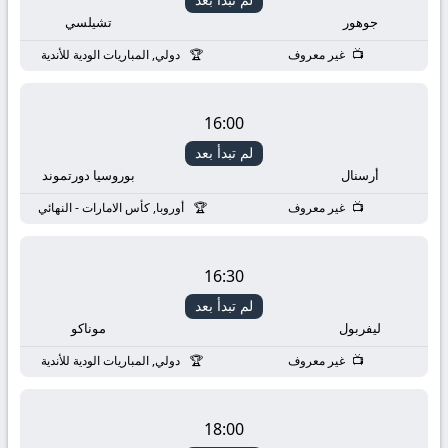
yallashoot
جوهور
تشيلسي
yalla
غير معروف
دولي, المباريات الودية للأندية
shoot
16:00
live
لم تبدأ بعد
أرسنال
بوروسيا دورتموند
TV
غير معروف
أوروبا, كأس الامارات - النهائي
16:30
لم تبدأ بعد
ليفربول
موناكو
غير معروف
دولي, المباريات الودية للأندية
18:00