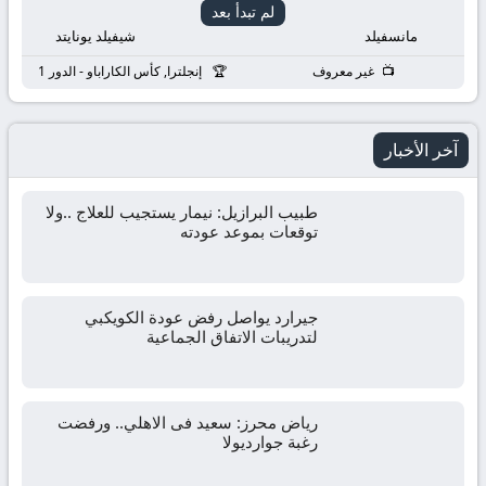
لم تبدأ بعد
مانسفيلد
شيفيلد يونايتد
غير معروف
إنجلترا, كأس الكاراباو - الدور 1
آخر الأخبار
طبيب البرازيل: نيمار يستجيب للعلاج ..ولا
توقعات بموعد عودته
جيرارد يواصل رفض عودة الكويكبي
لتدريبات الاتفاق الجماعية
رياض محرز: سعيد فى الاهلي.. ورفضت
رغبة جوارديولا