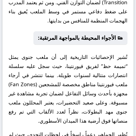
Transition) لضمان التوازن الفني. ومن ثم يعتمد المدرب
على ضغط دفاعي مستمر في وسط الملعب يُعيق بناء
الهجمات المنظمة للمنافس من بدايتها.
👟 الأجواء المحيطة بالمواجهة المرتقبة:
تُشير الإحصائيات التاريخية إلى أن ملعب جنوى يمثل
“تميمة حظ” لفريق فيورنتينا، حيث سجل عليه سلسلة
انتصارات متتالية لسنوات طويلة. بينما تنتشر في أرجاء
ملعب فيورنتينا مناطق مخصصة للمشجعين (Fan Zones)
مجهزة بأحدث وسائل التفاعل لضمان تجربة مشاهدة غير
مسبوقة. وعلى صعيد التحضيرات، يعتبر المحللون ملعب
جنوى مهد البطولات، نظراً لعدد الألقاب التي تم رفع
منصاتها فوق أرضية هذا الميدان الأسطوري.
تُظهر الجماهير دعماً راسخاً في لحظات التحدي، حيث لم