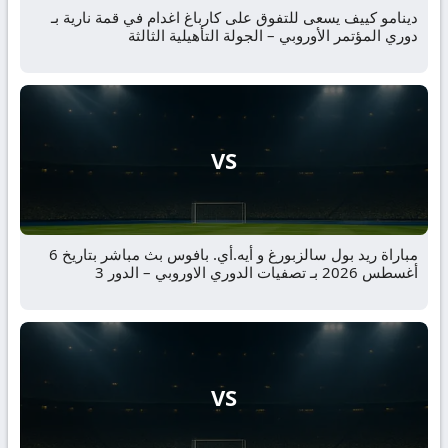
دينامو كييف يسعى للتفوق على كارباغ اغدام في قمة نارية بـ
دوري المؤتمر الأوروبي – الجولة التأهيلية الثالثة
VS
مباراة ريد بول سالزبورغ و أيه.أي. بافوس بث مباشر بتاريخ 6
أغسطس 2026 بـ تصفيات الدوري الاوروبي – الدور 3
VS