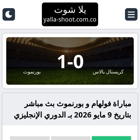
يلا شوت
yalla-shoot.com.co
1
-
0
كريستال بالاس
بورنموث
مباراة فولهام و بورنموث بث مباشر
بتاريخ 9 مايو 2026 بـ الدوري الإنجليزي