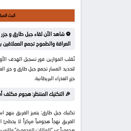
البث المبا
⚽ شاهد الآن لقاء جبل طارق و جزر ا
العراقة والطموح تجمع العملاقين ب
تُقلب الموازين فور تسجيل الهدف الأو
لتحديد المسار تجمع جبل طارق و جزر ال
جزر العذراء البريطانية.
🎉 التكتيك المنتظر: هجوم مكثف أ
تكتيك جبل طارق:
يتميز الفريق بنهج اس
الفريق نهجاً هجومياً مركزاً لا يخطئ
هجومياً عبر “المثلثات الهجومية” والتم