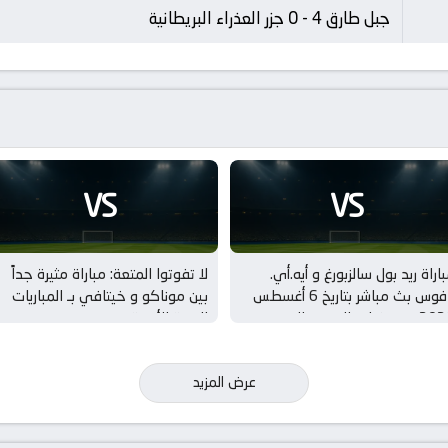
جبل طارق 4 - 0 جزر العذراء البريطانية
VS
VS
اراة ريد بول سالزبورغ و أيه.أي.
لا تفوتوا المتعة: مباراة مثيرة جداً
بافوس بث مباشر بتاريخ 6 أغسطس
بين موناكو و خيتافي بـ المباريات
2026 بـ تصفيات الدوري الاوروبي –
الودية للأندية
دور 3
عرض المزيد