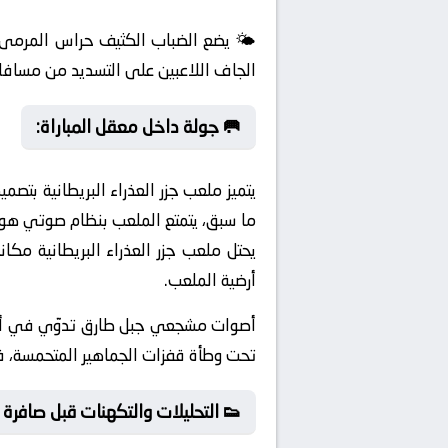
🌤️ يضع الضباب الكثيف حراس المرمى 
الجاف اللاعبين على التسديد من مسافا
🥅 جولة داخل معقل المباراة:
يتميز ملعب جزر العذراء البريطانية بتصم
ما سبق، يتمتع الملعب بنظام صوتي هو ال
يحتل ملعب جزر العذراء البريطانية مك
أرضية الملعب.
أصوات مشجعي جبل طارق تدوّي في أركا
تحت وطأة قفزات الجماهير المتحمسة، 
👟 التحليلات والتكهنات قبل صافرة ا