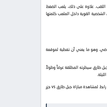
 اللقب. علاوة على ذلك، يلعب الضغط
 الشخصية القوية داخل الملعب كلمتها
رياضي. وهو ما يعني أن تغطية لموقعة
ل طارق سيطرته المطلقة عرضاً وطولاً
لليلة.
🔴 أين تشاهد مباراة جبل طارق ضد جزر العذراء البريطانية مباشرة؟ إليك أفضل رابط بث مباشر مجاني. أفضل رابط لمشاهدة مباراة جبل طارق vs جزر