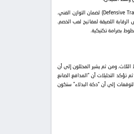
تعتمد المنظومة على التحول السريع من الحالة الهجومية للدفاعية (Defensive Transition) لضمان التوازن الفني.
ى الرقابة اللصيقة لمفاتيح لعب الخصم.
خطوط بصرامة تكتيكية.
لثلاث. ومن ثم يشير المحللون إلى أن
تؤكد التحليلات أن “المدافع الصانع
م تذهب التوقعات إلى أن “دكة البدلاء” ستكون