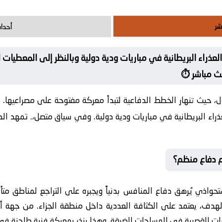
شر
أحداث
لعذراء البريطانية في مباريات ودية دولية وبالنظر إلى المعطيات
ث مباشر ⏱️
ل، حيث تنهار الخطط الدفاعية لتبدأ معركة مفتوحة على مصراعيها. 
عذراء البريطانية في مباريات ودية دولية. وفي سياق متصل،. تمهد ال
م دفاع منظم؟
تحواذي يُرهق دفاع المنافس بدنياً ويجبره على التراجع لمناطق متأخ
 الهدف، يعتمد على الكثافة العددية داخل منطقة الجزاء. من جهة أخ
ريرات القصيرة في المساحات الضيقة. وهذا ينذر بمعركة فنية طاحنة ف