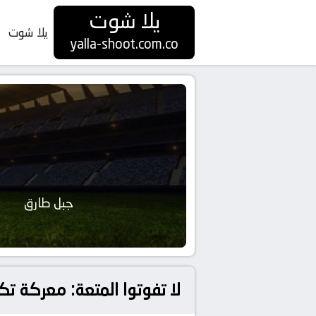
يلا شوت
يلا شوت
yalla-shoot.com.co
جبل طارق
لا تفوتوا المتعة: معركة تكت