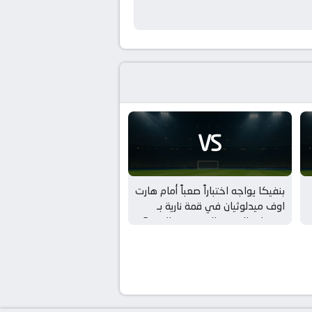
VS
بنفيكا يواجه اختباراً صعباً أمام هارت
اوف ميدلوثيان في قمة نارية بـ
تصفيات الدوري الاوروبي – الدور 3