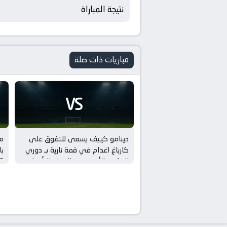
نتيجة المباراة
مباريات ذات صلة
VS
دينامو كييف يسعى للتفوق على
مب
كارباغ اغدام في قمة نارية بـ دوري
المؤتمر الأوروبي – الجولة التأهيلية
الثالثة
ال