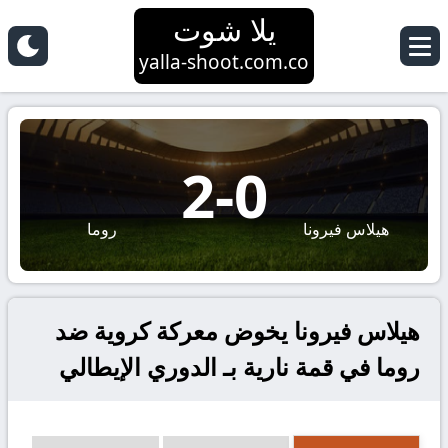
يلا شوت
yalla-shoot.com.co
2
-
0
هيلاس فيرونا
روما
هيلاس فيرونا يخوض معركة كروية ضد
روما في قمة نارية بـ الدوري الإيطالي