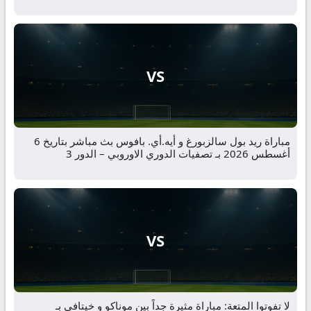
VS
مباراة ريد بول سالزبورغ و أيه.أي. بافوس بث مباشر بتاريخ 6
أغسطس 2026 بـ تصفيات الدوري الاوروبي – الدور 3
VS
لا تفوتوا المتعة: مباراة مثيرة جداً بين موناكو و خيتافي بـ