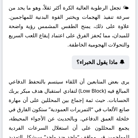
🌤️ تجعل الرطوبة العالية الكرة أكثر ثقلاً، وهو ما يحد من
سرعة تنفيذ الهجمات ويختبر القوة البدنية للمهاجمين.
علاوة على ذلك، يمنح الطقس المشمس رؤية واضحة
للميدان، مما يُحفز الفرق على اعتماد إيقاع اللعب السريع
والتحولات الهجومية الخاطفة.
🔔 ماذا يقول الخبراء؟
يرى بعض المتابعين أن اللقاء سيتسم بالتحفظ الدفاعي
المبالغ فيه (Low Block) لتفادي استقبال هدف مبكر يربك
الحسابات. حيث ثمة إجماع بين المحللين على أن مهارة
صانع الألعاب في “التمريرات العمودية” ستكون الفارق في
خلخلة العمق الدفاعي. وبالحديث عن الأجواء المحيطة،
يجمع المحللون على أن استغلال السرعات الفردية
للمهاجمين في مواقف “واحد ضد واحد” سيشكل التهديد