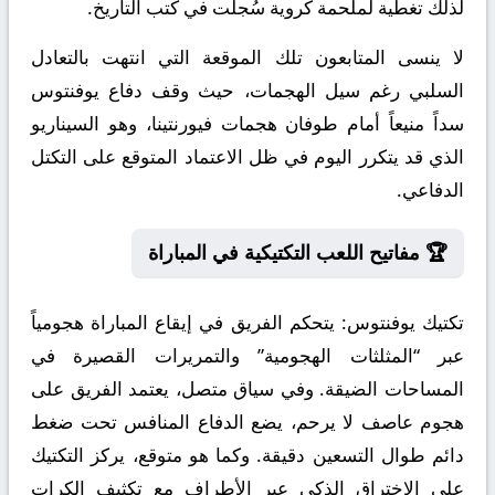
لذلك تغطية لملحمة كروية سُجلت في كتب التاريخ.
لا ينسى المتابعون تلك الموقعة التي انتهت بالتعادل
السلبي رغم سيل الهجمات، حيث وقف دفاع يوفنتوس
سداً منيعاً أمام طوفان هجمات فيورنتينا، وهو السيناريو
الذي قد يتكرر اليوم في ظل الاعتماد المتوقع على التكتل
الدفاعي.
🏆 مفاتيح اللعب التكتيكية في المباراة
تكتيك يوفنتوس:
يتحكم الفريق في إيقاع المباراة هجومياً
عبر “المثلثات الهجومية” والتمريرات القصيرة في
المساحات الضيقة. وفي سياق متصل، يعتمد الفريق على
هجوم عاصف لا يرحم، يضع الدفاع المنافس تحت ضغط
دائم طوال التسعين دقيقة. وكما هو متوقع، يركز التكتيك
على الاختراق الذكي عبر الأطراف مع تكثيف الكرات