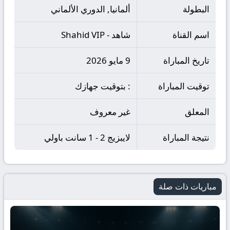
البطولة
ألمانيا, الدوري الألماني
اسم القناة
شاهد - Shahid VIP
تاريخ المباراة
9 مايو 2026
توقيت المباراة
: بتوقيت جهازك
المعلق
غير معروف
نتيجة المباراة
لايبزيج 2 - 1 سانت باولي
مباريات ذات صلة