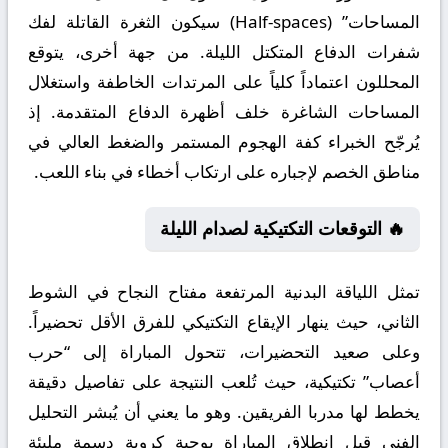
المساحات” (Half-spaces) سيكون الثغرة القاتلة لفك
شفرات الدفاع المتكتل الليلة. من جهة أخرى، يتوقع
المحللون اعتماداً كلياً على المرتدات الخاطفة واستغلال
المساحات الشاغرة خلف أظهرة الدفاع المتقدمة. إذ
يُرجّح الخبراء كفة الهجوم المستمر والضغط العالي في
مناطق الخصم لإجباره على ارتكاب أخطاء في بناء اللعب.
🔥 التوقعات التكتيكية لصدام الليلة
تمثل اللياقة البدنية المرتفعة مفتاح النجاح في الشوط
الثاني، حيث ينهار الإيقاع التكتيكي للفرق الأقل تحضيراً.
وعلى صعيد التحضيرات، تتحول المباراة إلى “حرب
أعصاب” تكتيكية، حيث تُلعب النتيجة على تفاصيل دقيقة
يخطط لها مدربا الفريقين. وهو ما يعني أن يُبشر التحليل
الفني قبل انطلاق المباراة بوجبة كروية دسمة مليئة