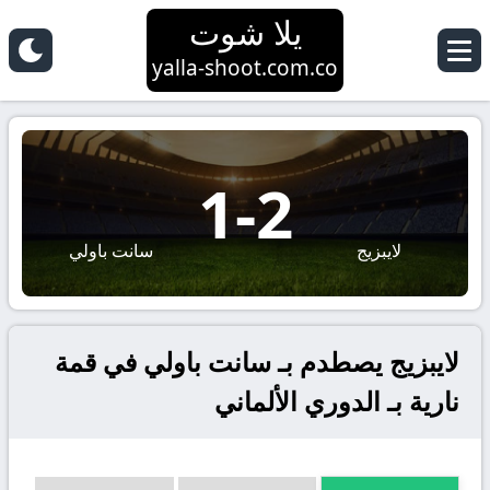
يلا شوت
yalla-shoot.com.co
1
-
2
لايبزيج
سانت باولي
لايبزيج يصطدم بـ سانت باولي في قمة
نارية بـ الدوري الألماني