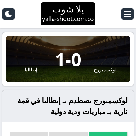
يلا شوت
yalla-shoot.com.co
1
-
0
لوكسمبورج
إيطاليا
لوكسمبورج يصطدم بـ إيطاليا في قمة
نارية بـ مباريات ودية دولية