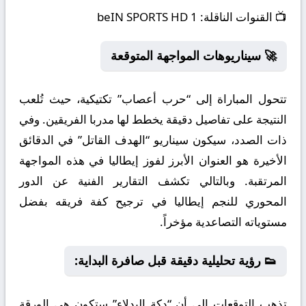
📺
القنوات الناقلة:
beIN SPORTS HD 1
🚀 سيناريوهات المواجهة المتوقعة
تتحول المباراة إلى “حرب أعصاب” تكتيكية، حيث تُلعب
النتيجة على تفاصيل دقيقة يخطط لها مدربا الفريقين. وفي
ذات الصدد، سيكون سيناريو “الهدف القاتل” في الدقائق
الأخيرة هو العنوان الأبرز لفوز إيطاليا في هذه المواجهة
المرتقبة. وبالتالي تكشف التقارير الفنية عن الدور
المحوري للنجم إيطاليا في ترجيح كفة فريقه بفضل
مستوياته التصاعدية مؤخراً.
👟 رؤية تحليلية دقيقة قبل صافرة البداية:
تذهب التوقعات إلى أن “دكة البدلاء” ستكون هي الورقة