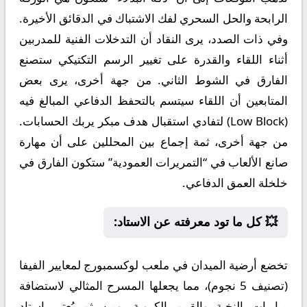
الرابحة والحل السحري لفك الاشتباك في الدقائق الأخيرة.
وفي ذات الصدد، يرى النقاد أن التدخلات الفنية للمدربين
أثناء اللقاء والقدرة على تغيير الرسم التكتيكي ستصنع
الفارق في الشوط الثاني. من جهة أخرى، يرى بعض
المتابعين أن اللقاء سيتسم بالتحفظ الدفاعي المبالغ فيه
(Low Block) لتفادي استقبال هدف مبكر يربك الحسابات.
من جهة أخرى، ثمة إجماع بين المحللين على أن مهارة
صانع الألعاب في “التمريرات العمودية” ستكون الفارق في
خلخلة العمق الدفاعي.
💥 كل ما تود معرفته عن الاستاد:
تخضع أرضية الميدان في ملعب لوكسمبورج لمعايير الفيفا
(تصنيف 5 نجوم)، مما يجعلها المسرح المثالي لاستضافة
مباريات النخبة والقمم الكروية. ومن ثم يُعتبر استاد