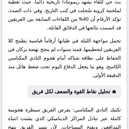
بث حي للقاء يشهد ريمونتادا تاريخية دائماً. حيث تغطية
لملحمة كروية سُجلت في كتب التاريخ. وفي ذات الصدد،
تؤكد الأرقام أن 40% من اللقاءات السابقة بين الفريقين
قد حُسمت نتائجها في الدقائق القاتلة.
تحمل مواجهة الليلة في طياتها أرقاماً قياسية يطمح كلا
الفريقين لتحطيمها، فمنذ سنوات لم ينجح نهضة بركان في
الحفاظ على نظافة شباكه أمام هجوم النادي المكناسي
الكاسح، وهو ما يجعل الدفاع اليوم تحت ضغط هائل منذ
الدقيقة الأولى.
🔥 تحليل نقاط القوة والضعف لكل فريق
تكتيك النادي المكناسي:
يفرض الفريق سيطرة هجومية
كاملة عبر تبادل المراكز الديناميكي الذي يشتت انتباه
المدافعين ويفتح المساحات. لأن يتميز الفريق بنهج