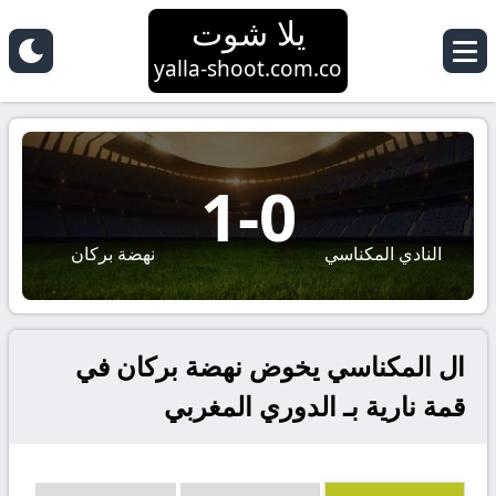
يلا شوت
yalla-shoot.com.co
1
-
0
النادي المكناسي
نهضة بركان
ال المكناسي يخوض نهضة بركان في
قمة نارية بـ الدوري المغربي