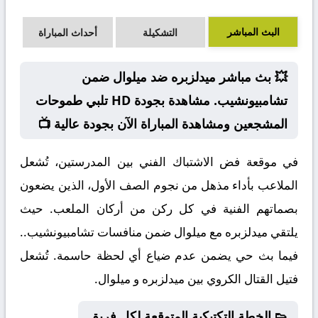
البث المباشر
التشكيلة
أحداث المباراة
💥 بث مباشر ميدلزبره ضد ميلوال ضمن
تشامبيونشيب. مشاهدة بجودة HD تلبي طموحات
المشجعين ومشاهدة المباراة الآن بجودة عالية 📺
في موقعة فض الاشتباك الفني بين المدرستين، تُشعل
الملاعب بأداء مذهل من نجوم الصف الأول، الذين يضعون
بصماتهم الفنية في كل ركن من أركان الملعب. حيث
يلتقي ميدلزبره مع ميلوال ضمن منافسات تشامبيونشيب..
فيما بث حي يضمن عدم ضياع أي لحظة حاسمة. تُشعل
فتيل القتال الكروي بين ميدلزبره و ميلوال.
👟 الخطة التكتيكية المتوقعة لكل فريق