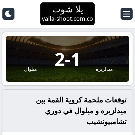
يلا شوت
yalla-shoot.com.co
2
-
1
ميدلزبره
ميلوال
توقعات ملحمة كروية القمة بين
ميدلزبره و ميلوال في دوري
تشامبيونشيب