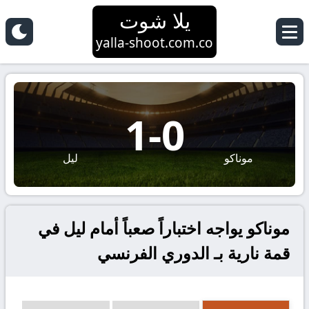
يلا شوت
yalla-shoot.com.co
1
-
0
موناكو
ليل
موناكو يواجه اختباراً صعباً أمام ليل في
قمة نارية بـ الدوري الفرنسي