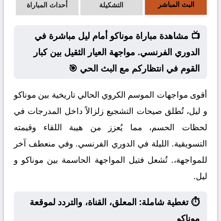
البث المباشر
التشكيلة
أحداث المباراة
📺 مشاهدة مباراة موناكو أمام ليل مباشرة في
الدوري الفرنسي. مواجهة العيار الثقيل بين كبار
القوم في انتظاركم مع البث الحي 🎯
أقوى مواجهات الموسم الكروي الحالي تاريخية بين موناكو
و ليل، تُطلق صيحات التشجيع زلزالاً داخل المدرجات في
لحظات الحسم، مما يُعزز من هيبة اللقاء وقيمته
التسويقية. الليلة في الدوري الفرنسي. وفي منعطف آخر
للمواجهة،. تُشعل فتيل المواجهة الحاسمة بين موناكو و
ليل.
⏱️ تغطية شاملة: المعلق، القناة، والتردد لموقعة
موناكو