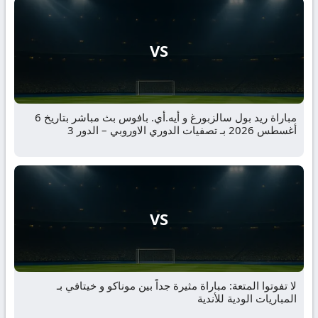
VS
مباراة ريد بول سالزبورغ و أيه.أي. بافوس بث مباشر بتاريخ 6
أغسطس 2026 بـ تصفيات الدوري الاوروبي – الدور 3
VS
لا تفوتوا المتعة: مباراة مثيرة جداً بين موناكو و خيتافي بـ
المباريات الودية للأندية