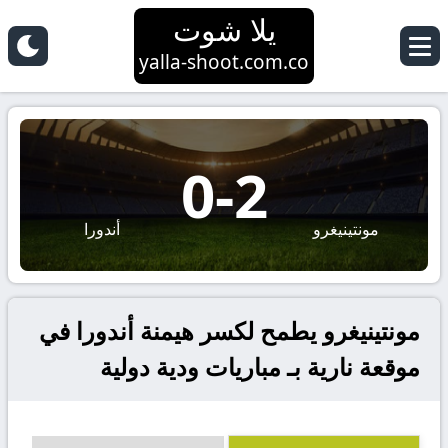
يلا شوت
yalla-shoot.com.co
0
-
2
مونتينيغرو
أندورا
مونتينيغرو يطمح لكسر هيمنة أندورا في
موقعة نارية بـ مباريات ودية دولية