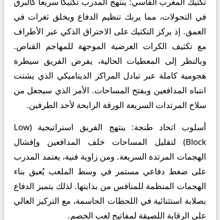
تكتيك المغرب الفاسي:
ينتهج المدرب تكتيكاً سريعاً كالبرق
في التحولات، مما يربك تنظيم الدفاع ويخلق ثغرات في
العمق. إذ يركز التكتيك على الاختراق الذكي عبر الأطراف
مع تكثيف الكرات العرضية الموجهة للمهاجم القناص.
وبالنظر إلى المعطيات الحالية، يفرض الفريق سيطرة
هجومية كاملة عبر تبادل المراكز الديناميكي الذي يشتت
انتباه المدافعين ويفتح المساحات. الأمر الذي سيجعل من
سلاح المرتدات السريعة الورقة الرابحة لأحد الطرفين.
أسلوب اتحاد طنجة:
ينتهج الفريق استراتيجية (Low
Block) لتقليل المساحات خلف المدافعين وإفشال
الهجمات المرتدة السريعة. ومن زاوية فنية، يعتمد المدرب
على ضغط دفاعي مستمر في وسط الملعب يُعيق بناء
الهجمات المنظمة للمنافس من بدايتها. لذلك يتميز الدفاع
بصلابة استثنائية في اللحظات الحاسمة، مع التركيز العالي
على الرقابة اللصيقة لمفاتيح لعب الخصم.