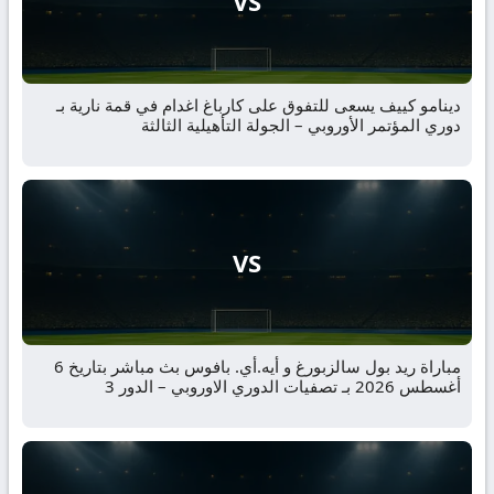
VS
دينامو كييف يسعى للتفوق على كارباغ اغدام في قمة نارية بـ
دوري المؤتمر الأوروبي – الجولة التأهيلية الثالثة
VS
مباراة ريد بول سالزبورغ و أيه.أي. بافوس بث مباشر بتاريخ 6
أغسطس 2026 بـ تصفيات الدوري الاوروبي – الدور 3