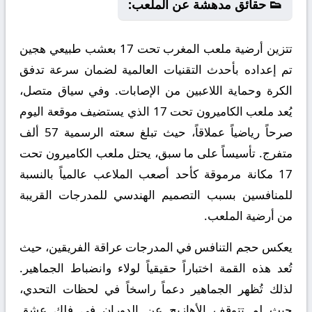
👟 حقائق مدهشة عن الملعب:
تتزين أرضية ملعب المغرب تحت 17 بعشب طبيعي هجين
تم إعداده بأحدث التقنيات العالمية لضمان سرعة تدفق
الكرة وحماية اللاعبين من الإصابات. وفي سياق متصل،
يُعد ملعب الكاميرون تحت 17 الذي يستضيف موقعة اليوم
صرحاً رياضياً عملاقاً، حيث تبلغ سعته الرسمية 57 ألف
متفرج. تأسيساً على ما سبق، يحتل ملعب الكاميرون تحت
17 مكانة مرموقة كأحد أصعب الملاعب عالمياً بالنسبة
للمنافسين بسبب التصميم الهندسي للمدرجات القريبة
من أرضية الملعب.
يعكس حجم التنافس في المدرجات عراقة الفريقين، حيث
تُعد هذه القمة اختباراً حقيقياً لولاء وانضباط الجماهير.
لذلك تُظهر الجماهير دعماً راسخاً في لحظات التحدي،
حيث لم تتوقف الأهازيج عن الدوران في فلك عشق