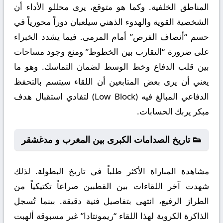
المناطق الخلفية. وكما هو متوقع، يرى محللو الأداء أن
الشخصية القوية والهدوء الذهني سيلعبان دوراً محورياً في
حسم “أنصاف الفرص” أمام المرمى. فيما يشدد الخبراء
على ضرورة “التقارب بين الخطوط” ومنع وجود مساحات
بين قلب الدفاع وخط الوسط لضمان التماسك. وهو ما
يعني أن يرى بعض المتابعين أن اللقاء سيتسم بالتحفظ
الدفاعي المبالغ فيه (Low Block) لتفادي استقبال هدف
مبكر يربك الحسابات.
👟 تاريخ الصدامات الكبرى بين المغرب و مدغشقر
مشاهدة المباراة الأكثر طلباً في تاريخ البطولة. لذلك
شهدت آخر اللقاءات بين القطبين صراعاً تكتيكياً من
الطراز الرفيع، انتهى بتفاصيل فنية دقيقة. بينما تُسجل
الذاكرة الكروية لهذا اللقاء “ريمونتادا” غير مسبوقة ألهبت