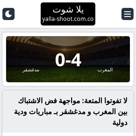
يلا شوت
yalla-shoot.com.co
0
-
4
المغرب
مدغشقر
لا تفوتوا المتعة: مواجهة فض الاشتباك
بين المغرب و مدغشقر بـ مباريات ودية
دولية