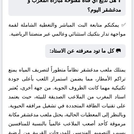
❓ هل تذيع أي قناة مفتوحة مباراة المغرب و
مدغشقر اليوم؟
✅ يمكنكم متابعة البث المباشر والتغطية الشاملة لقمة
مواجهة تدار بتكتيك استثنائي وعالمي عبر منصتنا الرياضية.
🥅 كل ما تود معرفته عن الاستاد:
يمتلك ملعب مدغشقر نظاماً متطوراً لتصريف المياه يمنع
تراكم الأمطار، مما يضمن استمرار اللعب بأعلى جودة
تكتيكية مهما كانت الظروف الجوية. من جهة أخرى، يُعتبر
استاد المغرب من الملاعب الصديقة للبيئة، حيث يعتمد
على تقنيات الطاقة المتجددة في تشغيل مرافقه الحيوية.
وبالنظر إلى المعطيات الحالية، يحتل ملعب مدغشقر مكانة
مرموقة كأحد أصعب الملاعب عالمياً بالنسبة للمنافسين
بسبب التصميم الهندسي للمدرجات القريبة من أرضية