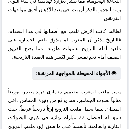
النجاعة الهجومية، مما يبشر بغزارة تهديفية في لقاء اليوم.
ومن الجدير بالذكر أن بث حي يعيد للأذهان أقوى مواجهات
الفريقين.
لطالما كانت الأرض تلعب مع أصحابها في هذا الصدام،
فالتاريخ يذكر أن المغرب لم يتذوق طعم الخسارة على
ملعبه أمام النرويج لسنوات طويلة، مما يضع الفريق
الضيف أمام تحدٍ نفسي كبير لكسر هذه العقدة التاريخية.
🌟 الأجواء المحيطة بالمواجهة المرتقبة:
يتميز ملعب المغرب بتصميم معماري فريد يضمن توزيعاً
مثالياً لصوت الجماهير، مما يرفع من وتيرة الحماس داخل
الميدان. بينما يحمل ملعب النرويج إرثاً تاريخياً عريقاً، حيث
سبق له احتضان 77 مباراة نهائية في كبرى البطولات
القارية والعالمية. تأسيساً على ما سبق، زُود ملعب النرويج