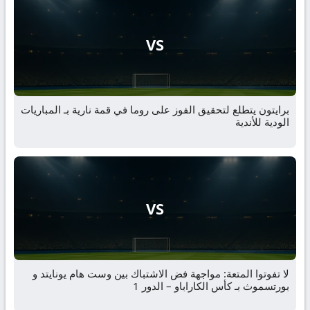
VS
برايتون يتطلع لتحقيق الفوز على روما في قمة نارية بـ المباريات
الودية للأندية
VS
لا تفوتوا المتعة: مواجهة فض الاشتباك بين وست هام يونايتد و
بورتسموث بـ كأس الكاراباو – الدور 1