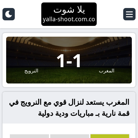
يلا شوت
yalla-shoot.com.co
1
-
1
المغرب
النرويج
المغرب يستعد لنزال قوي مع النرويج في
قمة نارية بـ مباريات ودية دولية