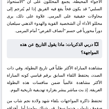
الأجواء المحيطة، يجمع المحللون على أن “الاستحواذ
السلبي” قد يكون فخاً يقع فيه الفريق إذا لم يُترجم إلى
محاولات حقيقية على المرمى. علاوة على ذلك، يرى
محللو الأداء أن الشخصية القوية والهدوء الذهني سيلعبان
دوراً محورياً في حسم “أنصاف الفرص” أمام المرمى.
💥 دربي الذكريات: ماذا يقول التاريخ عن هذه
المواجهة؟
مشاهدة المباراة الأكثر طلباً في تاريخ البطولة. وفي ذات
الصدد، يحتفظ اللقاء السابق برقم قياسي كونه المباراة
الأكثر مشاهدة عالمياً ضمن منافسات هذه البطولة
العريقة. إذ بث مباشر يبشر بغزارة تهديفية تاريخية اليوم.
تحتفظ ذاكرة المواجهات بلقاء شهد ولادة نجم شاب من
صفوف نابولي، حينما سجل في شباك بولونيا أول أهدافه