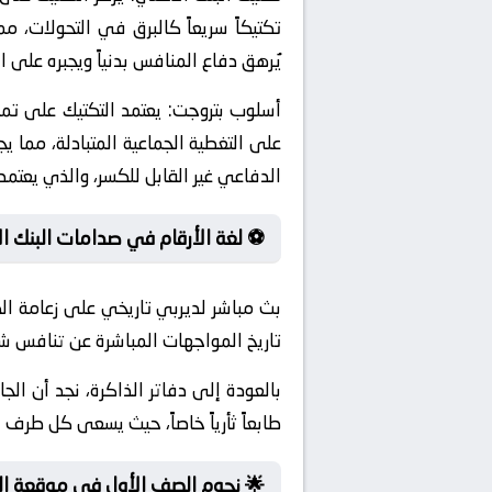
تكتيكاً سريعاً كالبرق في التحولات، 
يُرهق دفاع المنافس بدنياً ويجبره على 
أسلوب بتروجت:
يعتمد التكتيك على تم
على التغطية الجماعية المتبادلة، مما ي
الدفاعي غير القابل للكسر، والذي يعتم
⚽ لغة الأرقام في صدامات البنك ا
بث مباشر لديربي تاريخي على زعامة الك
تاريخ المواجهات المباشرة عن تنافس 
بالعودة إلى دفاتر الذاكرة، نجد أن ال
طابعاً ثأرياً خاصاً، حيث يسعى كل طرف لإ
🌟 نجوم الصف الأول في موقعة ال