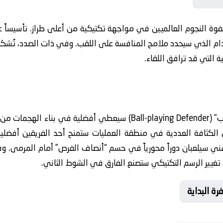
فوة النجوم العالميين في مواجهة تكتيكية من أعلى طراز. تأسيساً 
ة التي قد ترافق اللقاء.
تؤكد التحليلات أن “المدافع الصانع للعب” (Ball-playing Defender) سيعط
ن الكثافة العددية في منطقة العمليات ستمنح أحد الفريقين أفضلية 
هني سيلعبان دوراً محورياً في حسم “أنصاف الفرص” أمام المرمى. وف
لى تغيير الرسم التكتيكي ستصنع الفارق في الشوط الثاني.
ة البداية