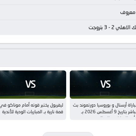
 معروف
الاهلي 2 - 3 بتروجت
VS
VS
اراة أرسنال و بوروسيا دورتموند بث
ليفربول يختبر قوته أمام موناكو في
مباشر بتاريخ 9 أغسطس 2026 بـ
قمة نارية بـ المباريات الودية للأندية
س الامارات – النهائي