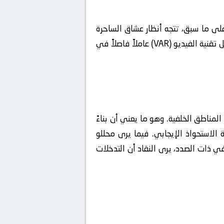
على ما سبق، تتجه أنظار عشاق الساحرة
المستديرة حول العالم لمتابعة هذا الصدام الذي سيحدد ملامح المنافسة على اللقب. وفي ذات الصدد، تُشكل تقنية الفيديو (VAR) عاملاً فاصلاً في
ي أفضلية في بناء الهجمات من المناطق الخلفية. وهو ما يعني أن بناءً
الاستحواذ الإيجابي. فيما يرى محللو
ي ذات الصدد، يرى النقاد أن التدخلات