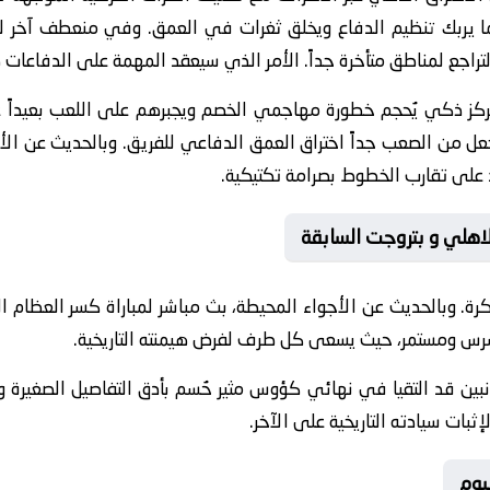
مما يربك تنظيم الدفاع ويخلق ثغرات في العمق. وفي منعطف آخر لل
التراجع لمناطق متأخرة جداً. الأمر الذي سيعقد المهمة على الدفاعات
ركز ذكي يُحجم خطورة مهاجمي الخصم ويجبرهم على اللعب بعيداً ع
جعل من الصعب جداً اختراق العمق الدفاعي للفريق. وبالحديث عن الأجو
د على تقارب الخطوط بصرامة تكتيكية.
لاهلي و بتروجت السابقة
رة. وبالحديث عن الأجواء المحيطة، بث مباشر لمباراة كسر العظام 
شرس ومستمر، حيث يسعى كل طرف لفرض هيمنته التاريخية.
جانبين قد التقيا في نهائي كؤوس مثير حُسم بأدق التفاصيل الصغيرة 
ثبات سيادته التاريخية على الآخر.
يوم