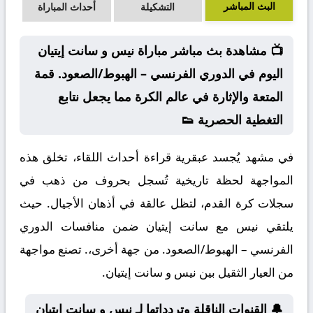
البث المباشر
التشكيلة
أحداث المباراة
📺 مشاهدة بث مباشر مباراة نيس و سانت إيتيان
اليوم في الدوري الفرنسي – الهبوط/الصعود. قمة
المتعة والإثارة في عالم الكرة مما يجعل نتابع
التغطية الحصرية 👟
في مشهد يُجسد عبقرية قراءة أحداث اللقاء، تخلق هذه
المواجهة لحظة تاريخية تُسجل بحروف من ذهب في
سجلات كرة القدم، لتظل عالقة في أذهان الأجيال. حيث
يلتقي نيس مع سانت إيتيان ضمن منافسات الدوري
الفرنسي – الهبوط/الصعود. من جهة أخرى،. تصنع مواجهة
من العيار الثقيل بين نيس و سانت إيتيان.
🔔 القنوات الناقلة وتردداتها لـ نيس و سانت إيتيان