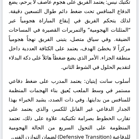
تكتيك نيس:
يعتمد الفريق على هجوم عاصف لا يرحم، يضع
الدفاع المنافس تحت ضغط دائم طوال التسعين دقيقة.
لذلك يتحكم الفريق في إيقاع المباراة هجومياً عبر
“المثلثات الهجومية” والتمريرات القصيرة في المساحات
الضيقة. وفي سياق متصل، يتبنى الفريق نهجاً هجومياً
مركزاً لا يخطئ الهدف، يعتمد على الكثافة العددية داخل
منطقة الجزاء. الأمر الذي يضع ضغطاً هائلاً على دكة البدلاء
لتقديم الحلول في الشوط الثاني.
أسلوب سانت إيتيان:
يعتمد المدرب على ضغط دفاعي
مستمر في وسط الملعب يُعيق بناء الهجمات المنظمة
للمنافس من بدايتها. وفي ذات الصدد، يشيد الخبراء بهذا
الجدار الدفاعي غير القابل للكسر، والذي يعتمد على
تقارب الخطوط بصرامة تكتيكية. علاوة على ذلك، تعتمد
المنظومة على التحول السريع من الحالة الهجومية
للدفاعية (Defensive Transition) لضمان التوازن الفني.