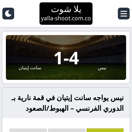
يلا شوت
yalla-shoot.com.co
1
-
4
نيس
سانت إيتيان
نيس يواجه سانت إيتيان في قمة نارية بـ
الدوري الفرنسي – الهبوط/الصعود