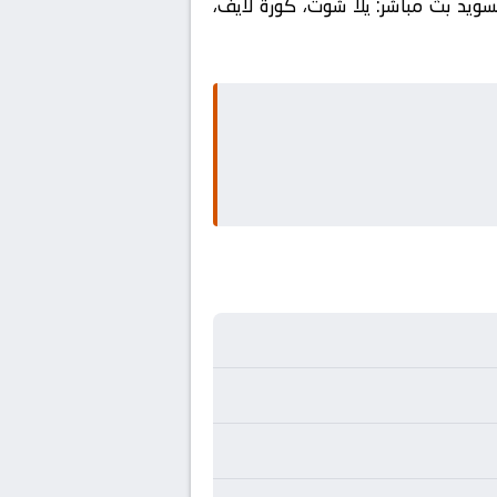
لسويد بث مباشر: يلا شوت، كورة لايف،