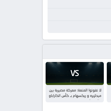
VS
لا تفوتوا المتعة: معركة مصيرية بين
ميدلزبره و ريكسهام بـ كأس الكاراباو
– الدور 1