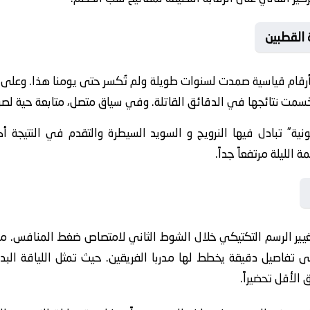
 القطبين
حُسمت نتائجها في الدقائق القاتلة. وفي سياق متصل، متابعة حية لصر
ثونية” تبادل فيها النرويج و السويد السيطرة والتقدم في النتيجة أ
لليلة مرتفعاً جداً.
غيير الرسم التكتيكي خلال الشوط الثاني لامتصاص ضغط المنافس. من
لى تفاصيل دقيقة يخطط لها مدربا الفريقين. حيث تمثل اللياقة البد
 الأقل تحضيراً.