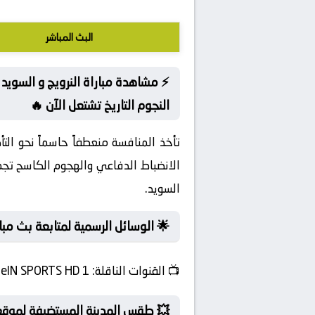
البث المباشر
⚡ مشاهدة مباراة النرويج و السويد 
النجوم التاريخ تشتعل الآن 🔥
تأخذ المنافسة منعطفاً حاسماً نحو الت
الانضباط الدفاعي والهجوم الكاسح تجمع
السويد.
🌟 الوسائل الرسمية لمتابعة بث مبا
📺
القنوات الناقلة:
beIN SPORTS HD 1
💥 طقس المدينة المستضيفة لموقع