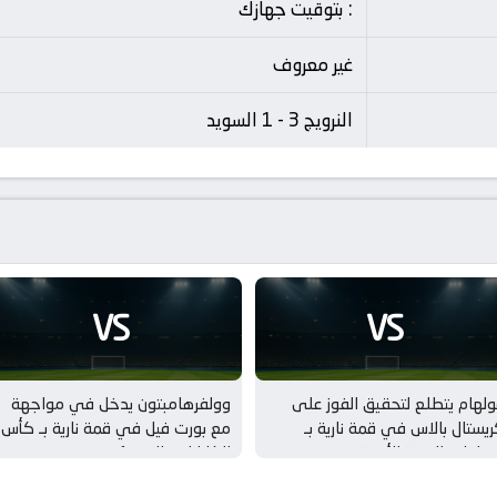
: بتوقيت جهازك
غير معروف
النرويج 3 - 1 السويد
VS
VS
لهام يتطلع لتحقيق الفوز على
وولفرهامبتون يدخل في مواجهة
يستال بالاس في قمة نارية بـ
مع بورت فيل في قمة نارية بـ كأس
مباريات الودية للأندية
الكاراباو – الدور 1