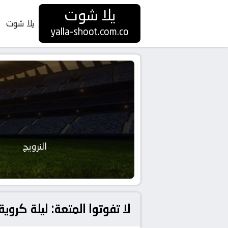
يلا شوت
يلا شوت
yalla-shoot.com.co
النرويج
لا تفوتوا المتعة: ليلة كروية