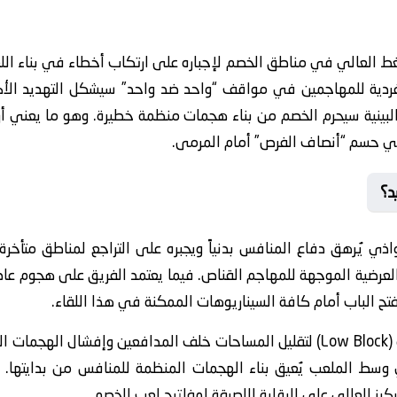
الضغط العالي في مناطق الخصم لإجباره على ارتكاب أخطاء في بناء ا
فردية للمهاجمين في مواقف “واحد ضد واحد” سيشكل التهديد الأك
ير البينية سيحرم الخصم من بناء هجمات منظمة خطيرة. وهو ما يعني أ
 في حسم “أنصاف الفرص” أمام المرمى.
د؟
اذي يُرهق دفاع المنافس بدنياً ويجبره على التراجع لمناطق متأخرة 
لعرضية الموجهة للمهاجم القناص. فيما يعتمد الفريق على هجوم عا
ح الباب أمام كافة السيناريوهات الممكنة في هذا اللقاء.
ينتهج الفريق استراتيجية (Low Block) لتقليل المساحات خلف المدافعين وإفش
 الملعب يُعيق بناء الهجمات المنظمة للمنافس من بدايتها. وف
كيز العالي على الرقابة اللصيقة لمفاتيح لعب الخصم.