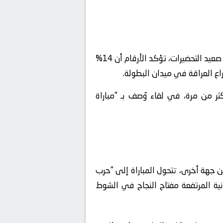
كُتب التاريخ في أحد اللقاءات السابقة بأرقام قياسية صمدت لسنوات طويلة ولم تُكسر حتى يومنا هذا. وعلى صعيد التحضيرات، تؤكد الأرقام أن 14%
اع العراقة في ميدان البطولة.
كثر من مرة، في لقاء وُصف بـ “مباراة
 جهة أخرى، تتحول المباراة إلى “حرب
نية المرتفعة مفتاح النجاح في الشوط