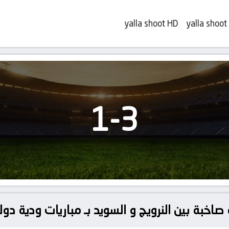
yalla shoot HD
yalla shoot
1
-
3
 صاخبة بين النرويج و السويد بـ مباريات ودية دول