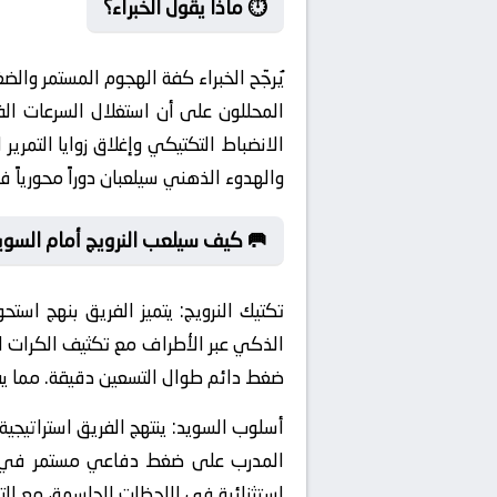
⏱️ ماذا يقول الخبراء؟
يُرجّح الخبراء كفة الهجوم المستمر و
المحللون على أن استغلال السرعات ال
الانضباط التكتيكي وإغلاق زوايا التمر
والهدوء الذهني سيلعبان دوراً محورياً
🥅 كيف سيلعب النرويج أمام السوي
تكتيك النرويج:
يتميز الفريق بنهج استحو
الذكي عبر الأطراف مع تكثيف الكرات ا
ضغط دائم طوال التسعين دقيقة. مما يفت
أسلوب السويد:
المدرب على ضغط دفاعي مستمر في وسط
استثنائية في اللحظات الحاسمة، مع التر