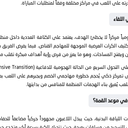
ه على اللعب في مراكز مختلفة وفقاً لمتطلبات المباراة.
 اللقاء
مياً مركزاً لا يخطئ الهدف، يعتمد على الكثافة العددية داخل منطق
ثيف الكرات العرضية الموجهة للمهاجم القناص. فيما يفرض الفريق س
ين ويفتح المساحات. وهو ما يعزز من فرص رؤية أهداف مبكرة تقلب مو
لى تمركز ذكي يُحجم خطورة مهاجمي الخصم ويجبرهم على اللعب بعيد
يُعيق بناء الهجمات المنظمة للمنافس من بدايتها.
 في موعد القمة؟
ات اللياقة البدنية، حيث يبذل اللاعبون مجهوداً حركياً مضاعفاً لل
ى التسديد من مسافات بعيدة، حيث تتحرك الكرة بسرعة أكبر وتخدع ح