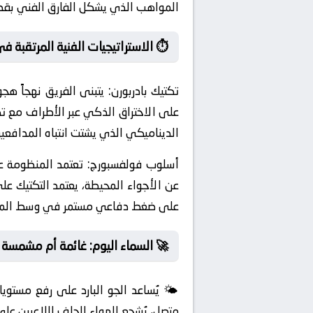
المواهب الذي يشكل الفارق الفني بقدرت
⏱️ الاستراتيجيات الفنية المرتقبة في
تكتيك بادربورن:
يتبنى الفريق نهجاً هجو
على الاختراق الذكي عبر الأطراف مع تك
الديناميكي الذي يشتت انتباه المدافع
أسلوب فولفسبورج:
عن الأجواء المحيطة، يعتمد التكتيك ع
على ضغط دفاعي مستمر في وسط الملعب 
🚀 السماء اليوم: غائمة أم مشمسة
🌤️ يُساعد الجو البارد على رفع مستوي
متصل، يُشجع الهواء الجاف اللاعبين عل