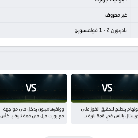
غير معروف
بادربورن 2 - 1 فولفسبورج
VS
VS
لهام يتطلع لتحقيق الفوز على
وولفرهامبتون يدخل في مواجهة
يستال بالاس في قمة نارية بـ
مع بورت فيل في قمة نارية بـ كأس
مباريات الودية للأندية
الكاراباو – الدور 1