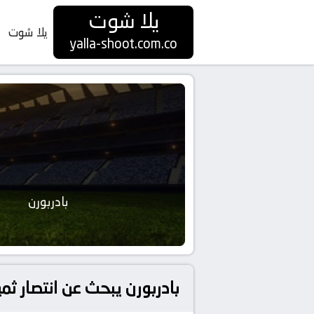
يلا شوت
يلا شوت
yalla-shoot.com.co
بادربورن
بادربورن يبحث عن انتصار ثم