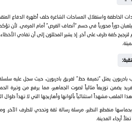
مرتدات الخاطفة واستغلال المساحات الشاغرة خلف أظهرة الدفاع المتق
عبان دوراً محورياً في حسم “أنصاف الفرص” أمام المرمى. لأن تؤكد 
م لترجيح كفة طرف على آخر. إذ يشير المحللون إلى أن تفادي الأخطا
يتة.
قبة:
عب بادربورن يمثل “تميمة حظ” لفريق بادربورن، حيث سجل عليه سلسلة
ريد يضمن توزيعاً مثالياً لصوت الجماهير، مما يرفع من وتيرة ال
لملعب مشهداً استثنائياً بألوانها وأهازيجها التي لا تهدأ طوال ال
حماسها منقطع النظير، مرسلة رسالة ثقة وتحدي للطرف الآخر. وم
تملأ أرجاء المدينة.