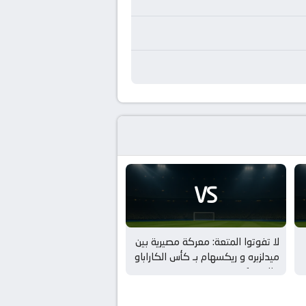
VS
لا تفوتوا المتعة: معركة مصيرية بين
ميدلزبره و ريكسهام بـ كأس الكاراباو
– الدور 1