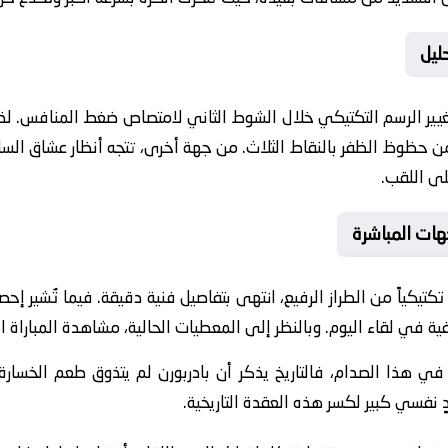
ليل
يير الرسم التكتيكي خلال الشوط الثاني لامتصاص ضغط المنافس. لذل
سيسجل أولاً سيمتلك نسبة 70% من حظوظ الظفر بالنقاط الثلاث. من جهة أخرى، تتجه أنظار
ى اللقب.
هات المباشرة
تكتيكياً من الطراز الرفيع، انتهى بتفاصيل فنية دقيقة. فيما تُشير
ية في لقاء اليوم. وبالنظر إلى المعطيات الحالية، مشاهدة المباراة الأ
في هذا الصدام، فالتاريخ يذكر أن بادربورن لم يتذوق طعم الخسار
 نفسي كبير لكسر هذه العقدة التاريخية.