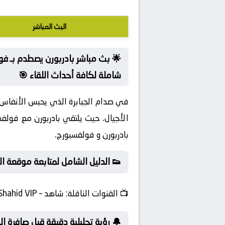
البث المباشر
🌟 بث مباشر بادربورن يصطدم بـ فو
شاملة لكافة أحداث اللقاء 🎯
في صدام الجبابرة الذي يحبس الأنفاس
الأجيال. حيث يلتقي بادربورن مع فولف
بادربورن و فولفسبورج.
👟 الدليل الشامل لمتابعة موقعة ا
📺
القنوات الناقلة:
شاهد – Shahid VIP
🔔 رؤية تحليلية دقيقة قبل صافرة الب