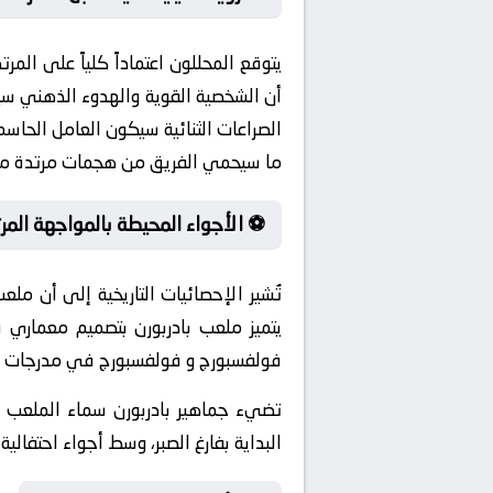
يتوقع المحللون اعتماداً كلياً على ال
أن الشخصية القوية والهدوء الذهني سيل
الصراعات الثنائية سيكون العامل الحاس
ما سيحمي الفريق من هجمات مرتدة مم
⚽ الأجواء المحيطة بالمواجهة المرت
تُشير الإحصائيات التاريخية إلى أن مل
يتميز ملعب بادربورن بتصميم معماري ف
فولفسبورج و فولفسبورج في مدرجات هذا ا
تضيء جماهير بادربورن سماء الملعب ب
البداية بفارغ الصبر، وسط أجواء احتفالية 