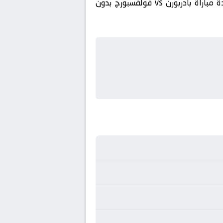
🔴 مشاهدة مباشرة لمباراة بادربورن و فولفسبورج مع تغطية كاملة لكواليس اللقاء. أفضل رابط لمشاهدة مباراة بادربورن vs فولفسبورج بدون