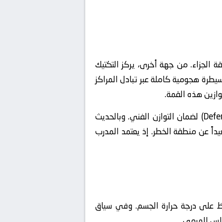
ة الجزاء. من جهة أخرى، يركز التكتيك
يطرة هجومية كاملة عبر تبادل المراكز
ازين هذه القمة.
تعتمد المنظومة على التحول السريع من الحالة الهجومية للدفاعية (Defensive Transition) لضمان التوازن الفني. وبالحديث
اً عن منطقة الخطر. إذ يعتمد المدرب
حفاظ على درجة حرارة الجسم. وفي سياق
راس المرمى.