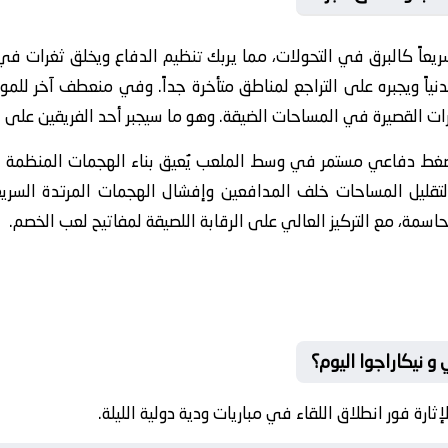
ريعاً كالبرق في التحولات، مما يربك تنظيم الدفاع ويخلق ثغرات في
ياً ويجبره على التراجع لمناطق متأخرة جداً. وفي منعطف آخر للموا
ريرات القصيرة في المساحات الضيقة. وهو ما سيجبر أحد الفريقين على ا
ط دفاعي مستمر في وسط الملعب يُعيق بناء الهجمات المنظمة لل
هج الفريق استراتيجية (Low Block) لتقليل المساحات خلف المدافعين وإفشال الهجمات ا
حاسمة، مع التركيز العالي على الرقابة اللصيقة لمفاتيح لعب الخصم.
و نيكاراجوا اليوم؟
ة فور انطلاق اللقاء في مباريات ودية دولية الليلة.