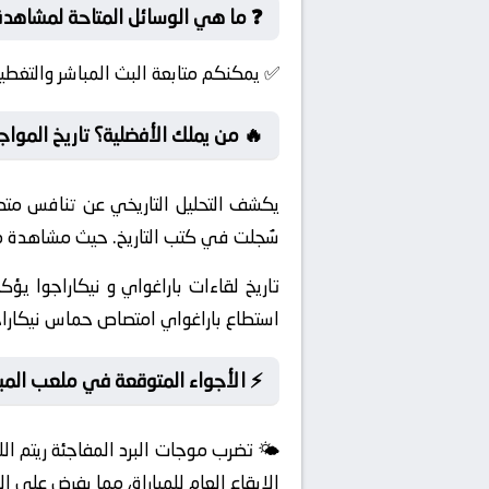
❓ ما هي الوسائل المتاحة لمشاهدة 
✅ يمكنكم متابعة البث المباشر والتغطية
🔥 من يملك الأفضلية؟ تاريخ المواج
يكشف التحليل التاريخي عن تنافس متصا
سُجلت في كتب التاريخ. حيث مشاهدة مش
تاريخ لقاءات باراغواي و نيكاراجوا يؤ
استطاع باراغواي امتصاص حماس نيكاراج
⚡ الأجواء المتوقعة في ملعب المبا
🌤️ تضرب موجات البرد المفاجئة ريتم الل
الإيقاع العام للمباراة، مما يفرض على 