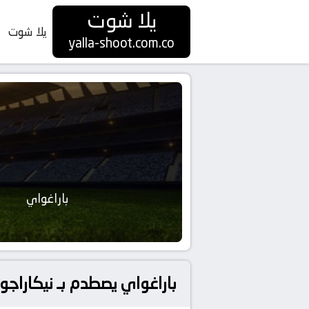
يلا شوت
يلا شوت
yalla-shoot.com.co
باراغواي
باراغواي يصطدم بـ نيكاراجوا