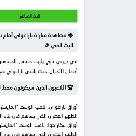
البث المباشر
🌟 مشاهدة مباراة باراغواي أمام ن
البث الحي 🎉
في ديربي ناري يلهب حماس الجماهير 
أذهان الأجيال. حيث يلتقي باراغواي مع ن
🏆 اللاعبون الذين سيكونون محط ال
أوراق باراغواي:
لاعب الوسط “المايسترو”
الظهير العصري الذي يساهم في بناء ال
أوراق نيكاراجوا:
لاعب الوسط “المايسترو”
الظهير العصري الذي يساهم في بناء ال