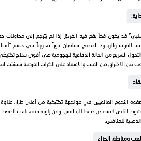
اية:
سلبي” قد يكون فخاً يقع فيه الفريق إذا لم يُترجم إلى محاولات
صية القوية والهدوء الذهني سيلعبان دوراً محورياً في حسم “أن
ى التحول السريع من الحالة الدفاعية للهجومية هي أقوى سلاح تكتي
لعب بين الاختراق من القلب والاعتماد على الكرات العرضية سيشتت انتبا
قاد
صفوة النجوم العالميين في مواجهة تكتيكية من أعلى طراز. علاوة
الشوط الثاني لامتصاص ضغط المنافس. ومن زاوية فنية، يلعب الضغط ا
الذهنية للمنافس.
لعب ومناطق الجزاء