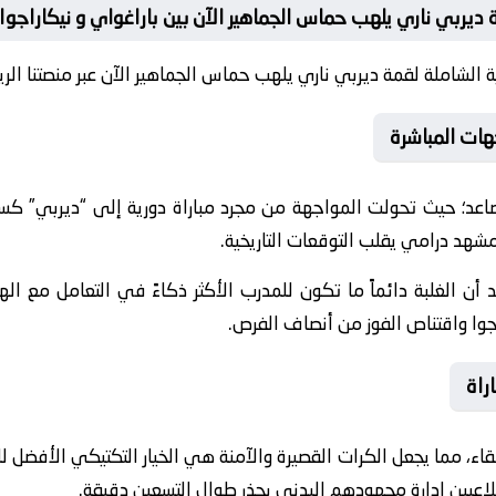
ديربي ناري يلهب حماس الجماهير الآن بين باراغواي و نيكاراجوا
 الشاملة لقمة ديربي ناري يلهب حماس الجماهير الآن عبر منصتنا الري
هات المباشرة
عد؛ حيث تحولت المواجهة من مجرد مباراة دورية إلى “ديربي” كسر
هد درامي يقلب التوقعات التاريخية.
كد أن الغلبة دائماً ما تكون للمدرب الأكثر ذكاءً في التعامل مع ا
وا واقتناص الفوز من أنصاف الفرص.
راة
قاء، مما يجعل الكرات القصيرة والآمنة هي الخيار التكتيكي الأفضل ل
اللاعبين إدارة مجهودهم البدني بحذر طوال التسعين دقيقة.