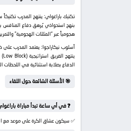
تكتيك باراغواي:
ينتهج المدرب تكتيكاً س
بنهج استحواذي يُرهق دفاع المنافس بدن
هجومياً عبر “المثلثات الهجومية” والتم
أسلوب نيكاراجوا:
يعتمد المدرب على ضغ
ينت
الدفاع بصلابة استثنائية في اللحظات ال
🎯 الأسئلة الشائعة حول اللقاء
❓ في أي ساعة تبدأ مباراة باراغواي 
✅ سيكون عشاق الكرة على موعد مع الإثار