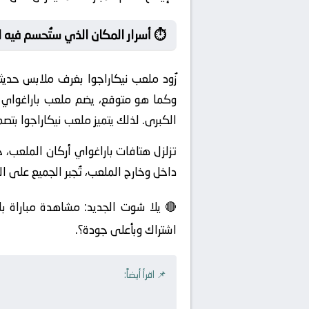
⏱️ أسرار المكان الذي ستُحسم فيه 
زُود ملعب نيكاراجوا بغرف ملابس حدي
وكما هو متوقع، يضم ملعب باراغواي م
الكبرى. لذلك يتميز ملعب نيكاراجوا بتص
تزلزل هتافات باراغواي أركان الملعب،
داخل وخارج الملعب، تُجبر الجميع على ا
🔴 يلا شوت الجديد: مشاهدة مباراة بار
اشتراك وبأعلى جودة؟.
📌 اقرأ أيضاً: