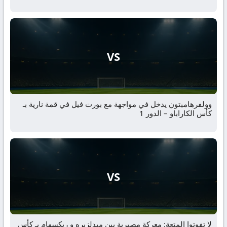
VS
وولفرهامبتون يدخل في مواجهة مع بورت فيل في قمة نارية بـ
كأس الكاراباو – الدور 1
VS
لا تفوتوا المتعة: معركة مصيرية بين ميدلزبره و ريكسهام بـ كأس