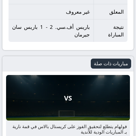
المعلق
غير معروف
نتيجة
باريس أف.سي. 2 - 1 باريس سان
المباراة
جيرمان
مباريات ذات صلة
VS
فولهام يتطلع لتحقيق الفوز على كريستال بالاس في قمة نارية
بـ المباريات الودية للأندية