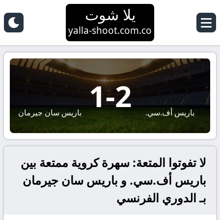
يلا شوت
yalla-shoot.com.co
1
-
2
باريس أف.سي.
باريس سان جيرمان
لا تفوتوا المتعة: سهرة كروية ممتعة بين
باريس أف.سي. و باريس سان جيرمان
بـ الدوري الفرنسي