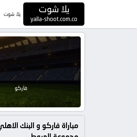
يلا شوت
يلا شوت
yalla-shoot.com.co
فاركو
مجموعة الهبوط