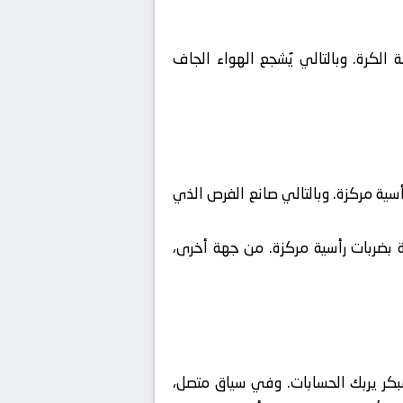
ة الكرة. وبالتالي يُشجع الهواء الجاف
سية مركزة. وبالتالي صانع الفرص الذي
ة بضربات رأسية مركزة. من جهة أخرى،
مبالغ فيه (Low Block) لتفادي استقبال هدف مبكر يربك الحسابات. وفي سياق متصل،