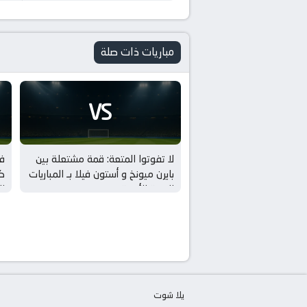
مباريات ذات صلة
VS
لا تفوتوا المتعة: قمة مشتعلة بين
فو
بايرن ميونخ و أستون فيلا بـ المباريات
كر
الودية للأندية
ال
يلا شوت