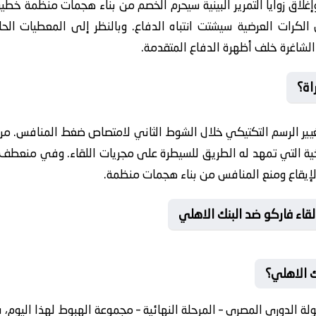
غلاق زوايا التمرير البينية سيحرم الخصم من بناء هجمات منظمة خطيرة.
الكرات العرضية سيشتت انتباه الدفاع. وبالنظر إلى المعطيات الحالي
لشاغرة خلف أظهرة الدفاع المتقدمة.
اة؟
يير الرسم التكتيكي خلال الشوط الثاني لامتصاص ضغط المنافس. من 
يخية التي تمهد له الطريق للسيطرة على مجريات اللقاء. وفي منعطف آ
إيقاع ومنع المنافس من بناء هجمات منظمة.
قاء فاركو ضد البنك الاهلي
ك الاهلي؟
 الدوري المصري – المرحلة النهائية – مجموعة الهبوط لهذا اليوم، 