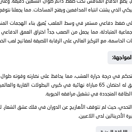
، يضع الدفاع المنافس تحت ضغط دائم طوال التسعين دقيقة. وعلى 
كي الذي يشتت انتباه المدافعين ويفتح المساحات. مما يجعلنا نتوقع صراع
ى ضغط دفاعي مستمر في وسط الملعب يُعيق بناء الهجمات المنظ
جماعية المتبادلة، مما يجعل من الصعب جداً اختراق العمق الدفاعي ل
ات الحاسمة، مع التركيز العالي على الرقابة اللصيقة لمفاتيح لعب الخ
المواجهة:
لتحكم في درجة حرارة العشب، مما يحافظ على نضارته وقوته طوال
ملعب فاركو إرثاً تاريخياً عريقاً، حيث سبق له احتضان 65 مباراة نهائية في كبرى ال
 الطاقة المتجددة في تشغيل مرافقه الحيوية.
 التحدي، حيث لم تتوقف الأهازيج عن الدوران في فلك عشق الشعار. 
ة الأدرينالين لدى اللاعبين.