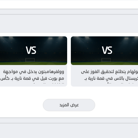
VS
VS
لهام يتطلع لتحقيق الفوز على
وولفرهامبتون يدخل في مواجهة
يستال بالاس في قمة نارية بـ
مع بورت فيل في قمة نارية بـ كأس
مباريات الودية للأندية
الكاراباو – الدور 1
عرض المزيد