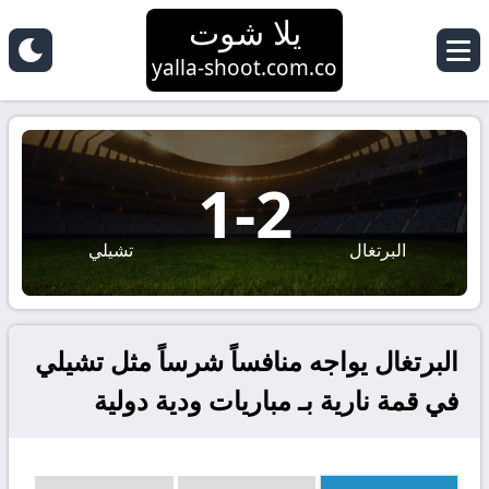
يلا شوت
yalla-shoot.com.co
1
-
2
البرتغال
تشيلي
البرتغال يواجه منافساً شرساً مثل تشيلي
في قمة نارية بـ مباريات ودية دولية