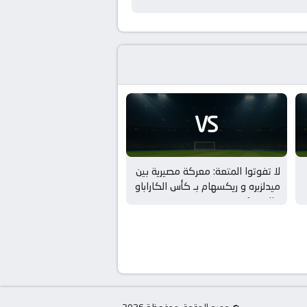
VS
لا تفوتوا المتعة: معركة مصيرية بين
ميدلزبره و ريكسهام بـ كأس الكاراباو
– الدور 1