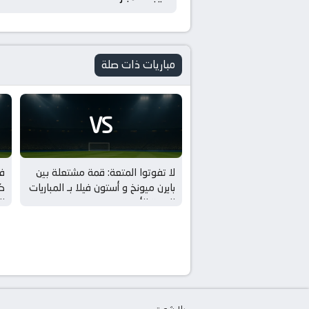
مباريات ذات صلة
VS
لا تفوتوا المتعة: قمة مشتعلة بين
فو
بايرن ميونخ و أستون فيلا بـ المباريات
كر
الودية للأندية
ال