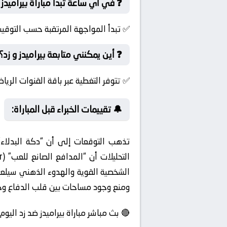
❓ في أي ساعة تبدأ مباراة بيراميدز و
✅ تبدأ المواجهة المرتقبة حسب التوقي
❓ أين يمكنني متابعة بيراميدز و زد؟
✅ تتوفر التغطية عبر باقة القنوات الريا
🔔 تقييمات الخبراء قبل المباراة:
تذهب التوقعات إلى أن “دكة البدلاء”
الشخصية القوية والهدوء الذهني سيلعبا
ومنع وجود مساحات بين قلب الدفاع و
🔴 بث مباشر مباراة بيراميدز ضد زد اليوم بدون تقطيع وبجودة عالية HD. يلا شوت الجد