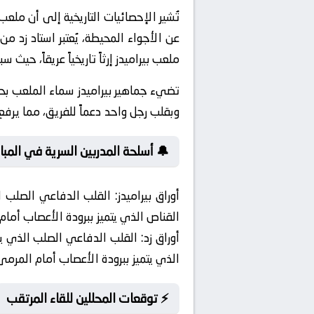
تُشير الإحصائيات التاريخية إلى أن ملع
عن الأجواء المحيطة، يُعتبر استاد زد 
ملعب بيراميدز إرثاً تاريخياً عريقاً، حيث سبق له احتضان 69 مباراة نهائية في كبرى ا
تضيء جماهير بيراميدز سماء الملعب بح
وبقلب رجل واحد دعماً للفريق، مما يرفع م
🔔 أسلحة المدربين السرية في المبار
أوراق بيراميدز:
القلب الدفاعي الصلب ال
القناص الذي يتميز ببرودة الأعصاب أم
أوراق زد:
القلب الدفاعي الصلب الذي يحك
الذي يتميز ببرودة الأعصاب أمام المر
⚡ توقعات المحللين للقاء المرتقب