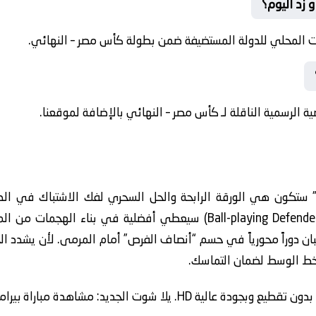
 زد اليوم؟
ت المحلي للدولة المستضيفة ضمن بطولة كأس مصر – النهائي.
ضية الرسمية الناقلة لـ كأس مصر – النهائي بالإضافة لموقعنا.
 ستكون هي الورقة الرابحة والحل السحري لفك الاشتباك في الد
التحليلات أن “المدافع الصانع للعب” (Ball-playing Defender) سيعطي أفضلي
ن دوراً محورياً في حسم “أنصاف الفرص” أمام المرمى. لأن يشدد الخ
خط الوسط لضمان التماسك.
يد: مشاهدة مباراة بيراميدز ضد زد بث مباشر اليوم حصرياً.