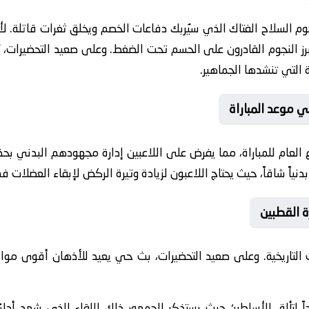
وم السلاح الفتاك الذي سيُربك دفاعات الخصم ويخلق ثغرات قاتلة. 
 النجوم القادرون على الحسم تحت الضغط. وعلى صعيد التحضيرات، يُبش
ة التي تنشدها الجماهير.
 موعد المباراة
اع العام للمباراة، مما يفرض على اللاعبين إدارة مجهودهم البدني 
 بدنياً شاقاً، حيث يحتاج اللاعبون لزيادة وتيرة الركض لإبقاء العضلا
 القطبين
لتاريخية. وعلى صعيد التحضيرات، بث حي يعيد للأذهان أقوى موا
لتألق الأساطير؛ حيث يستذكر الجمهور ذلك اللقاء الذي شهد أداءً إ