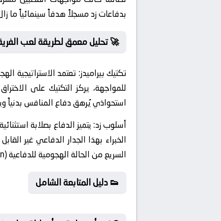
بدفاعات زد مسجلاً هدفاً سينمائياً ما زا
🚀 تحليل معمق لطريقة لعب الفريق
تكتيك بيراميدز:
للمواجهة، يركز التكتيك على الاخترا
استحواذي يُرهق دفاع المنافس بدنياً ويجبر
أسلوب زد:
يتميز الدفاع بصلابة استثنائ
الخبراء بهذا الجدار الدفاعي غير الق
السريع من الحالة الهجومية للدفاعية (Defensive Transition) لضمان التوازن الفني.
👟 دليل المتابعة الشامل