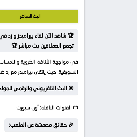
البث المباشر
🏆 شاهد الآن لقاء بيراميدز و زد
تجمع العملاقين بث مباشر 🏆
في مواجهة الأناقة الكروية واللمسات ا
التسويقية. حيث يلتقي بيراميدز مع زد ض
🎯 البث التلفزيوني والرقمي للمواجه
📺
القنوات الناقلة:
أون سبورت
🎉 حقائق مدهشة عن الملعب: