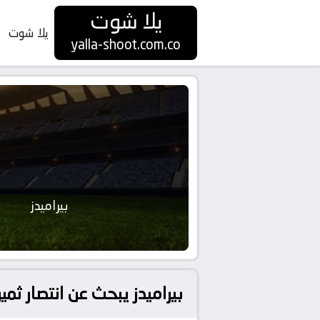
يلا شوت
يلا شوت
yalla-shoot.com.co
بيراميدز
بيراميدز يبحث عن انتصار ثم