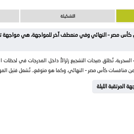
التشكيلة
 في كأس مصر – النهائي وفي منعطف آخر للمواجهة، هي مواجهة تض
لسحرية، تُطلق صيحات التشجيع زلزالاً داخل المدرجات في لحظات الح
من منافسات كأس مصر – النهائي. وكما هو متوقع،. تُشعل فتيل المواج
ة المرتقبة الليلة