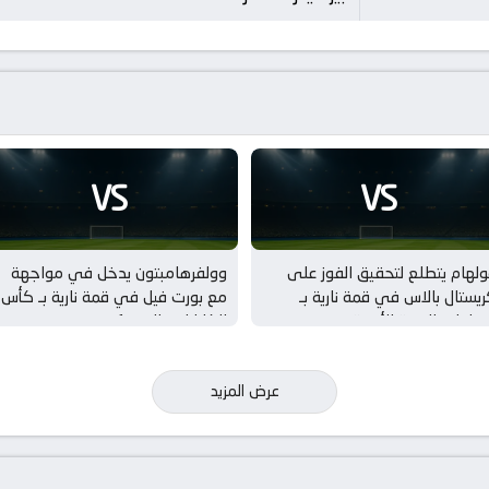
VS
VS
لهام يتطلع لتحقيق الفوز على
وولفرهامبتون يدخل في مواجهة
يستال بالاس في قمة نارية بـ
مع بورت فيل في قمة نارية بـ كأس
مباريات الودية للأندية
الكاراباو – الدور 1
عرض المزيد