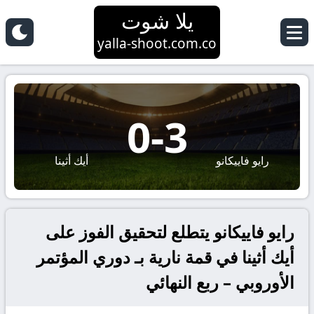
يلا شوت
yalla-shoot.com.co
0
-
3
رايو فاييكانو
أيك أثينا
رايو فاييكانو يتطلع لتحقيق الفوز على
أيك أثينا في قمة نارية بـ دوري المؤتمر
الأوروبي – ربع النهائي