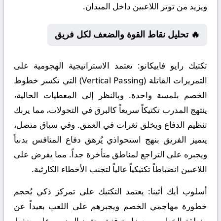
ويزيد من توتر اللاعبين داخل الميدان.
🔥 تحليل نقاط القوة والضعف لكل فريق
تكتيك رايو فاييكانو:
تعتمد الاستراتيجية الهجومية على
التمريرات القاتلة (Vertical Passing) التي تكسر خطوط
الخصم بلمسة واحدة. وبالنظر إلى المعطيات الحالية،
ينتهج المدرب تكتيكاً سريعاً كالبرق في التحولات، مما يربك
تنظيم الدفاع ويخلق ثغرات في العمق. وفي سياق متصل،
يتميز الفريق بنهج استحواذي يُرهق دفاع المنافس بدنياً
ويجبره على التراجع لمناطق متأخرة جداً. مما يفرض على
اللاعبين انضباطاً تكتيكياً عالياً لتجنب الأخطاء الكارثية.
أسلوب أيك أثينا:
يعتمد التكتيك على تمركز ذكي يُحجم
خطورة مهاجمي الخصم ويجبرهم على اللعب بعيداً عن
منطقة الخطر. ومن زاوية فنية، يعتمد المدرب على ضغط