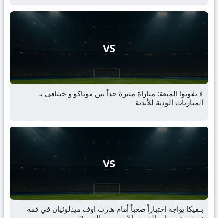
VS
لا تفوتوا المتعة: مباراة مثيرة جداً بين موناكو و خيتافي بـ
المباريات الودية للأندية
VS
بنفيكا يواجه اختباراً صعباً أمام هارت اوف ميدلوثيان في قمة
نارية بـ تصفيات الدوري الاوروبي – الدور 3