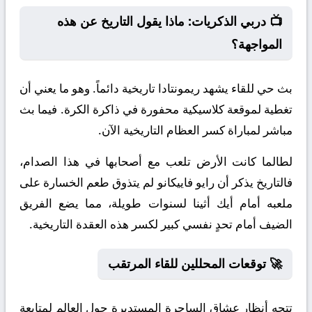
📺 دربي الذكريات: ماذا يقول التاريخ عن هذه
المواجهة؟
بث حي للقاء يشهد ريمونتادا تاريخية دائماً. وهو ما يعني أن
تغطية لموقعة كلاسيكية محفورة في ذاكرة الكرة. فيما بث
مباشر لمباراة كسر العظام التاريخية الآن.
لطالما كانت الأرض تلعب مع أصحابها في هذا الصدام،
فالتاريخ يذكر أن رايو فاييكانو لم يتذوق طعم الخسارة على
ملعبه أمام أيك أثينا لسنوات طويلة، مما يضع الفريق
الضيف أمام تحدٍ نفسي كبير لكسر هذه العقدة التاريخية.
🚀 توقعات المحللين للقاء المرتقب
تتجه أنظار عشاق الساحرة المستديرة حول العالم لمتابعة