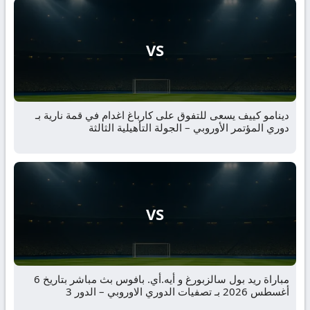
VS
دينامو كييف يسعى للتفوق على كارباغ اغدام في قمة نارية بـ
دوري المؤتمر الأوروبي – الجولة التأهيلية الثالثة
VS
مباراة ريد بول سالزبورغ و أيه.أي. بافوس بث مباشر بتاريخ 6
أغسطس 2026 بـ تصفيات الدوري الاوروبي – الدور 3