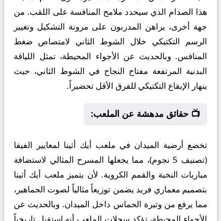
هذا الصدام الذي سيحدد ملامح المنافسة على اللقب. من
جهة أخرى، يراهن المدربون على مرونة التشكيل وتغيير
الرسم التكتيكي خلال الشوط الثاني لامتصاص ضغط
المنافس. وبالحديث عن الأجواء المحيطة، تمثل اللياقة
البدنية المرتفعة مفتاح النجاح في الشوط الثاني، حيث
ينهار الإيقاع التكتيكي للفرق الأقل تحضيراً.
📺 حقائق مدهشة عن الملعب:
تخضع أرضية الميدان في ملعب أيك أثينا لمعايير الفيفا
(تصنيف 5 نجوم)، مما يجعلها المسرح المثالي لاستضافة
مباريات النخبة والقمم الكروية. لأن يتميز ملعب أيك أثينا
بتصميم معماري فريد يضمن توزيعاً مثالياً لصوت الجماهير،
مما يرفع من وتيرة الحماس داخل الميدان. وبالحديث عن
الأجواء المحيطة، تؤكد سجلات الملعب أنه استقبل تاريخياً