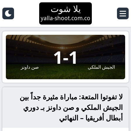
يلا شوت
yalla-shoot.com.co
1
-
1
الجيش الملكي
صن داونز
لا تفوتوا المتعة: مباراة مثيرة جداً بين
الجيش الملكي و صن داونز بـ دوري
أبطال أفريقيا – النهائي