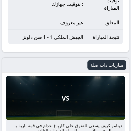
توقيت
: بتوقيت جهازك
المباراة
المعلق
غير معروف
نتيجة المباراة
الجيش الملكي 1 - 1 صن داونز
مباريات ذات صلة
VS
دينامو كييف يسعى للتفوق على كارباغ اغدام في قمة نارية بـ
دوري المؤتمر الأوروبي – الجولة التأهيلية الثالثة