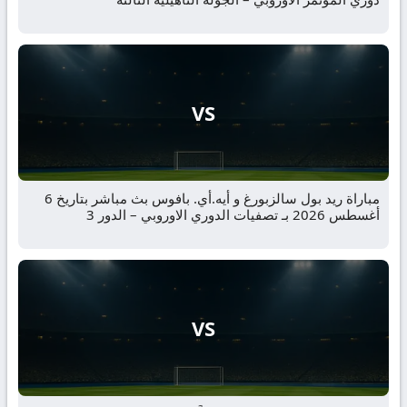
VS
مباراة ريد بول سالزبورغ و أيه.أي. بافوس بث مباشر بتاريخ 6
أغسطس 2026 بـ تصفيات الدوري الاوروبي – الدور 3
VS