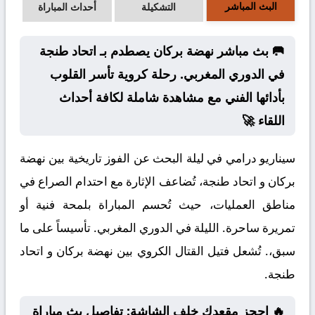
البث المباشر
التشكيلة
أحداث المباراة
🥅 بث مباشر نهضة بركان يصطدم بـ اتحاد طنجة
في الدوري المغربي. رحلة كروية تأسر القلوب
بأدائها الفني مع مشاهدة شاملة لكافة أحداث
اللقاء 🚀
سيناريو درامي في ليلة البحث عن الفوز تاريخية بين نهضة
بركان و اتحاد طنجة، تُضاعف الإثارة مع احتدام الصراع في
مناطق العمليات، حيث تُحسم المباراة بلمحة فنية أو
تمريرة ساحرة. الليلة في الدوري المغربي. تأسيساً على ما
سبق،. تُشعل فتيل القتال الكروي بين نهضة بركان و اتحاد
طنجة.
🔥 احجز مقعدك خلف الشاشة: تفاصيل بث مباراة