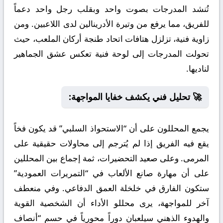
تُنشد المدرجات بصوت واحد وبقلب رجل واحد دعماً
للفريق، مما يرفع من وتيرة الأدرينالين لدى اللاعبين. ومن
زاوية فنية، تزلزل هتافات اتحاد طنجة أركان الملعب، حيث
تحولت المدرجات إلى لوحة فنية تعكس عشق الجماهير
لناديها.
🚀 تحليل فني يكشف خفايا المواجهة:
يجمع المحللون على أن “الاستحواذ السلبي” قد يكون فخاً
يقع فيه الفريق إذا لم يُترجم إلى محاولات حقيقية على
المرمى. وعلى صعيد التحضيرات، ثمة إجماع بين المحللين
على أن مهارة صانع الألعاب في “التمريرات العمودية”
ستكون الفارق في خلخلة العمق الدفاعي. وفي منعطف
آخر للمواجهة، يرى محللو الأداء أن الشخصية القوية
والهدوء الذهني سيلعبان دوراً محورياً في حسم “أنصاف