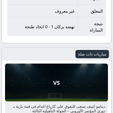
المعلق
غير معروف
نتيجة
نهضة بركان 1 - 0 اتحاد طنجة
المباراة
مباريات ذات صلة
VS
دينامو كييف يسعى للتفوق على كارباغ اغدام في قمة نارية بـ
دوري المؤتمر الأوروبي – الجولة التأهيلية الثالثة