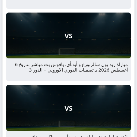
VS
مباراة ريد بول سالزبورغ و أيه.أي. بافوس بث مباشر بتاريخ 6
أغسطس 2026 بـ تصفيات الدوري الاوروبي – الدور 3
VS
لا تفوتوا المتعة: مباراة مثيرة جداً بين موناكو و خيتافي بـ